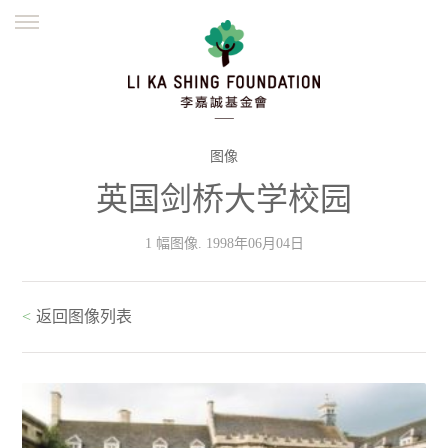
ENGLISH
繁體
简体
主页
创办缘起
理念愿景
公益志业
新闻资讯
欺诈警示
图像
英国剑桥大学校园
並肩同行
1 幅图像. 1998年06月04日
<
返回图像列表