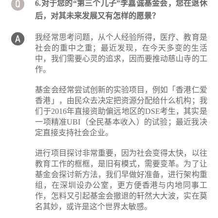
6.对于您的“第三个儿子”李嘉诚基金会，您在退休
后，对其未来发展又有怎样的愿景？
我经常思考问题，从个人经验所得，医疗、教育是
社会的重中之重；最近发现，在今天多变的生活
中，我们需要心灵的追求，因而要推动慈山寺的工
作。
基金会经常尝试创新的实验项目，例如「香港仁爱
香港」，由民众去决定把资源分配给什么机构；我
们于2016年直接资助偏远地区的DSE考生，其实是
一项精准UBI（全民基本收入）的试验；最近我决
定直接支持社会企业。
进行项目探讨非常重要，因为社会变得太快，以往
教育工作的框框，是旧有模式，需要变革。为了让
基金会探讨新方法，我们早做好准备，进行架构重
组，在深圳设办公室，更方便香港与内地同事工
作，怎料又引起基金会撤退的轩然大大波，实在莫
名其妙，或许是这个世界太敏感。