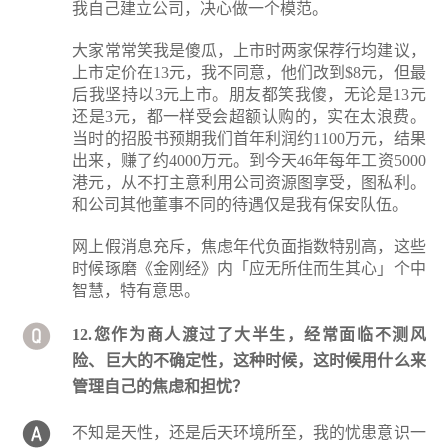
我自己建立公司，决心做一个模范。
大家常常笑我是傻瓜，上市时两家保荐行均建议，
上市定价在13元，我不同意，他们改到$8元，但最
后我坚持以3元上市。朋友都笑我傻，无论是13元
还是3元，都一样受会超额认购的，实在太浪费。
当时的招股书预期我们首年利润约1100万元，结果
出来，赚了约4000万元。到今天46年每年工资5000
港元，从不打主意利用公司资源图享受，图私利。
和公司其他董事不同的待遇仅是我有保安队伍。
网上假消息充斥，焦虑年代负面指数特别高，这些
时候琢磨《金刚经》内「应无所住而生其心」个中
智慧，特有意思。
12.您作为商人渡过了大半生，经常面临不测风
险、巨大的不确定性，这种时候，这时候用什么来
管理自己的焦虑和担忧？
不知是天性，还是后天环境所至，我的忧患意识一