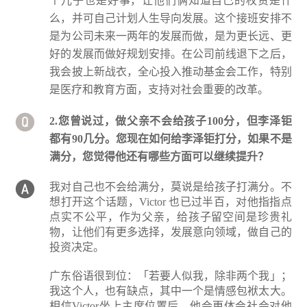
个儿子也是好事，让他们俩知道自己的权责是什
么，并可自己计划人生导向发展。这个接班安排不
是为公司未来一两年的发展而做，是为更长远、更
好的发展而做好规划安排。在公司前线退下之后，
我会披上新战衣，全心投入推动基金会工作，特别
是医疗和教育方面，支持对社会重要的改革。
2.您曾说过，做父亲不会给孩子100分，但李泽钜
都有90几分。您现在如何给李泽钜打分，如果不是
满分，您觉得他还有哪些方面可以继续提升？
我对自己也不会给满分，莫说是给孩子打满分。不
想打开这个话题，Victor 也已过半百，对他指指点
点实不公平，作为父亲，给孩子留空间是珍贵礼
物，让他们有更多选择，发展意向领域，做自己的
投资决定。
广东俗语很到位：「若要人似我，除非两个我」；
我这个人，也有缺点，其中一个是情感包袱太大。
相信Victor坐上主席位置后，他会更体会社会对他