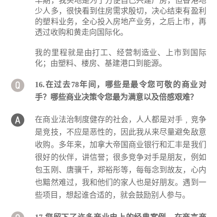
早期，我买地是为了方便自己兴建厂房，但香港地
少人多，很快看到住房需求殷切，决心结束有盈利
的塑料业务，全心投入房地产业务，之后上市，再
透过收购和黄走向国际化。
我的里程就是由打工、经营制造业、上市到国际
化；由塑料、楼房、基建港口到能源。
16.在过去78年间，哪些是最令您可敬的商业对
手？哪些商业决策令您最为满意以及倍感艰难？
在商业法治制度健存的社会，人人都是对手﹐竞争
是竞技，不应是恶性的，因此我从来尽量避免敌意
收购。多年来，加拿大帝国商业银行和汇丰是我们
很好的伙伴，讲信誉；很多竞争对手是朋友，例如
包玉刚、唐骥千，郑裕彤等，每每念到故友，心内
也黯然难过，我和他们的家人也是好朋友。遇到一
些项目，想起谁合适的，就会鼓励别人参与。