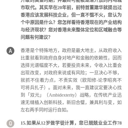
升级的黄金时期，并最终可能被逐渐开放的内地城
市取代。其实早在20年前，前特首董建华就提出过
香港应该发展科技企业，但一直不愠不火，您认为
个中原因是什么？您怎样看待香港现在的产业结构
与经济现状？您对香港未来整体定位和区域融合等
问题有何建议？
香港是个特殊地方，政府是最大地主，从政府收入
比重就看到政府自身对地产和金融的依赖性，因而
选择光谱幅度不大，若要投资未来，令收入比重会
出现改变，对政府来说或有风险；一旦决心不够，
就抓不住着力点，不责实效（欧阳修-论李昭亮不
可将兵扎子）。面对未来，我一直建议定要决心找
到「双元」（Ambidexterity）战略，在传统产业迅
速无缝植入创新科技，新旧合璧，兼具利与变，如
左右两手同时运行自如。
15.如果从12岁做学徒计算，您已兢兢业业工作78