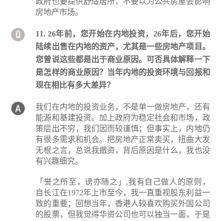
政府也要提供舒适居所，不要以为公共房屋会影响
房地产市场。
11. 26年前，您开始在内地投资，26年后，您开始
陆续出售在内地的资产，尤其是一些房地产项目。
您曾说这些都是出于商业原因。可否具体解释一下
是怎样的商业原因？当年内地的投资环境与回报和
现在相比有多大差异？
我们在内地的投资业务，不是单一做房地产，还有
能源和基建投资。加上政府为稳定社会和市场，政
策层出不穷，我们因而较谨慎；但事实上，内地仍
有很多需求和机会。把房地产正常卖买，扭曲大发
无根之言，总说我撤资，背后原因是什么，我也没
有兴趣细究。
「誉之所至，谤亦随之」,我有自己做人的原则，
自长江在1972年上市至今，我一直重视股东利益一
致的重要；回想当年，香港人较喜欢购买外国公司
的股票，但我觉得华资公司也可以独当一面，于是