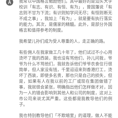
我常以中国格言勉励他们。其中最好的是汕头大学
校训「有志、有识、有恒、有为」，曾国藩说「有
志则不甘为下流；有识则知学问无尽；有恒则断无
不成之事」，我加上「有为」，就是要有执行落实
的能力。其次，是儒家的精髓。此外，是部分外国
格言和值得参考的制度。
我希望儿孙们成为受人尊重的人，走正确的路。
有些佣人在我家做工几十年了，他们试过不小心用
烫坏了我的西装，我也没有骂他们，孙儿问我，爷
爷为什么不骂他们，我就告诉他们爷爷衣食住行很
简单，但人家没有钱，千里迢迢来到香港打工，烫
坏了西装，即使多名贵，那也只是自己的损失，但
是，如果有人在我以前的工厂或现在集团做错了
事，我就很会紧张，明确指出他们怎样做才对，因
为一人的错会影响到其他人和公司的制度，这对上
市公司来说尤其严重。这些都是我教导他们的例
子。
我也特别教导他们「不欺暗室」的道理，做人不能