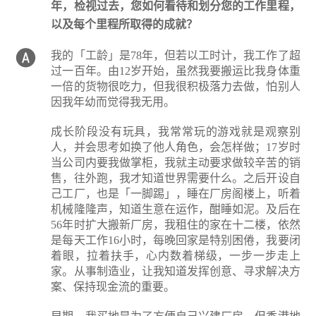
年，检视过去，您如何看待和划分您的工作里程，
以及每个里程所取得的成就？
我的「工龄」是78年，但若以工时计，我工作了超
过一百年。由12岁开始，虽然我要搬运比我身体重
一倍的货物很吃力，但我很积极落力去做，怕别人
因我年幼而觉得我无用。
成长阶段没有玩具，我常常玩的游戏就是观察别
人，并会思考如换了他人角色，会怎样做；17岁时
当公司内要我做掌柜，我就主动要求做较辛苦的销
售，往外跑，我才知道世界需要什么。之后开设自
己工厂，也是「一脚踢」，睡在厂房阁楼上，听着
机械隆隆声，知道生意在运作，酣睡如泥。及后在
56年时扩大搬新厂房，我租住的家在十二楼，依然
是每天工作16小时，每晚回家是特别困倦，我要闭
着眼，拉着扶手，心内数着梯级，一步一步走上
家。从事制造业，让我知道发挥创意、寻求解决方
案、保持现金流的重要。