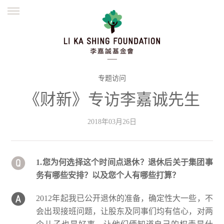
ENGLISH
繁體
简体
主页
创办缘起
理念愿景
公益志业
新闻资讯
欺诈警示
专题访问
《财新》专访李嘉诚先生
並肩同行
2018年03月26日
1.您为何选择这个时间点退休？退休后关于集团事
务有哪些安排？以及您个人有哪些打算？
2012年起我已公开退休的准备，确定性大一些，不
会出现接班问题，让股东及同事们均有信心，对两