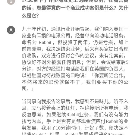
17.您留下了许多商业史上的经典案例，在商言商
的话，您最得意的一个商业成功案例是什么？为什
么是它？
九十年代初，通讯行业开始冒起，我们购入英国一
家业务亏损的电讯公司，经营单向流动电话服务，
命名为 Rabbit ，但投资了两年，仍是亏损，加上
前景黯淡，我决定结束业务；后来有买家提出合理
价收购，双方进行探讨合作的会议，未有定案前，
协议好不对外披露任何消息；但是，会议结束后5
分钟，对方的经理打电话给我们在英国的负责人，
以战胜国对待战败国的口吻说：「你要听话合作，
不然将来的职份就保不了，我们要买下你的公
司。」
当同事向我报告这事后，我感到不是味儿，听不入
耳，立马按着桌上的红灯，拒绝接听所有电话，我
反复思考，如果继续Rabbit业务，我们有没有能力
扭亏为盈，手上是否有足够现金流应付Rabbit的业
务发展，我用了10分钟时间，计好了数，便决定不
出售Rabbit；结果，Rabbit发展成后来的Orange，