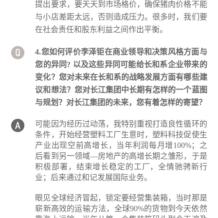
提出要求，要天天到市场格价，确保猪肉价格不能
与小店差距太远，否则造成压力。很多时，我们要
在社会责任和股东利益之间作出平衡。
4.您如何评价李泽钜在商业领导和决策风格方面与
您的异同? 以及这些异同可能给长和系企业带来的
变化？您对未来在长和系的战略发展方面有哪些建
议和想法？您对长江集团中长期有怎样的一个蓝图
与规划？对长江集团的未来，您有着怎样的寄望？
可能因为经历过动荡，我特别重视打造良性循环的
条件，开始经营塑料工厂生意时，塑料科技促使生
产业出现空前高增长，当年利润每月增100%；之
后看到另一领域—房地产的高增长期之雏形，于是
积极部署，结束增长稳定的工厂，全情驰骋新行
业；后来通过和记发展国际业务。
眼见全球经济冒起，锁定要经营集装箱，当时那是
崭新高效的运输方法，全球90%的货物到今天依然