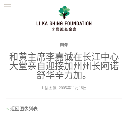
ENGLISH
繁體
简体
主页
创办缘起
理念愿景
公益志业
新闻资讯
欺诈警示
图像
和黄主席李嘉诚在长江中心
並肩同行
大堂亲自迎接加州州长阿诺
舒华辛力加。
1 幅图像. 2005年11月18日
<
返回图像列表