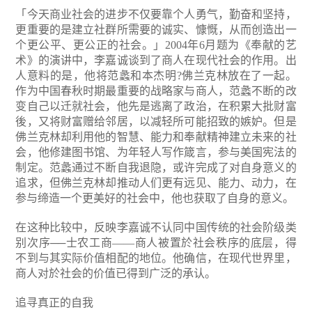
「今天商业社会的进步不仅要靠个人勇气，勤奋和坚持，
更重要的是建立社群所需要的诚实、慷慨，从而创造出一
个更公平、更公正的社会。」2004年6月题为《奉献的艺
术》的演讲中，李嘉诚谈到了商人在现代社会的作用。出
人意料的是，他将范蠡和本杰明?佛兰克林放在了一起。
作为中国春秋时期最重要的战略家与商人，范蠡不断的改
变自己以迁就社会，他先是逃离了政治，在积累大批财富
後，又将财富赠给邻居，以减轻所可能招致的嫉妒。但是
佛兰克林却利用他的智慧、能力和奉献精神建立未来的社
会，他修建图书馆、为年轻人写作箴言，参与美国宪法的
制定。范蠡通过不断自我退隐，或许完成了对自身意义的
追求，但佛兰克林却推动人们更有远见、能力、动力，在
参与缔造一个更美好的社会中，他也获取了自身的意义。
在这种比较中，反映李嘉诚不认同中国传统的社会阶级类
别次序──士农工商——商人被置於社会秩序的底层，得
不到与其实际价值相配的地位。他确信，在现代世界里，
商人对於社会的价值已得到广泛的承认。
追寻真正的自我