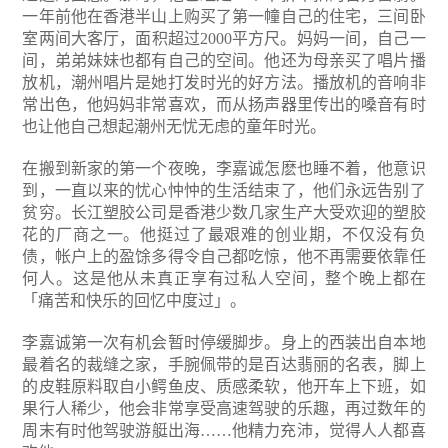
一年前他在香港半山上购买了第一幢自己的住宅，三间卧
室两间大客厅，面积超过2000平方尺。妈妈一间，自己一
间，弟弟妹妹也都有自己的空间。他还为母亲买了唱片播
放机，潮州唱片是她打发时光的好方法。播放机的音响非
常出色，他妈妈非常喜欢，而从扬声器里传出的嗓音有时
也让他自己想起潮州无忧无虑的童年时光。
在搬到新家的第一个夜晚，李嘉诚怎麽也睡不着，他意识
到，一直以来的忧心忡忡的生活结束了，他们永远告别了
贫穷。长江塑胶公司是香港少数几家生产大受欢迎的塑胶
花的厂商之一。他挺过了最艰难的创业期，不仅没有负
债，帐户上的盈馀多得令自己都吃惊，他不再需要依靠任
何人。这是他从未真正享有过私人空间，整个晚上都在
「痛苦和快乐的回忆中度过」。
李嘉诚第一次有机会暂时停缓脚步。身上的西装出自本地
最着名的裁缝之家，手腕佩带的是百达翡丽的名表，脚上
的皮鞋原料取自小鳄鱼皮、质感柔软，他开车上下班，如
果行人稀少，他会非常享受高速驾驶的乐趣，再过数年的
周末有时他驾驶游艇出海……他精力充沛，觉得人人都喜