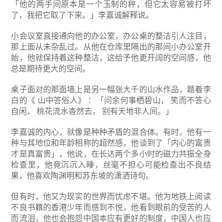
「他的两手间原本是一个玉制的秤，但它太容易被打坏
了，我把它取了下来。」李嘉诚解释说。
小会议室直接通向他的办公室，办公桌的整洁引人注目，
那上面从未杂乱过。从他在仓库里隔出的那间小办公室开
始，他就保持着这种整洁，这给予他更开阔的空间感，他
总是期待更大的空间。
桌子面对的那面墙上是另一幅张大千的山水作品，题着李
白的《 山中答俗人》 ：「问余何事栖碧山， 笑而不答心
自闲， 桃花流水杳然去， 别有天地非人间。」
李嘉诚的内心，就像是种种矛盾的混合体。有时，他有一
种与其地位和年龄相称的超然感，他谈到了「内心的富贵
才是真富贵」，他说，在长达两个多小时的磁力共振全身
检查里，他竟沉沉入睡，丝毫不担心可能检查出不良结
果，他喜欢陶渊明和苏东坡的潇洒诗句。
但有时，他又为现实的世界而忧虑不堪。他为地铁上阅读
不良书籍的香港少年而感到不悦，他看到眼前的受苦的人
而流泪，他也会抱怨中国本应有更好的制度，中国人也应