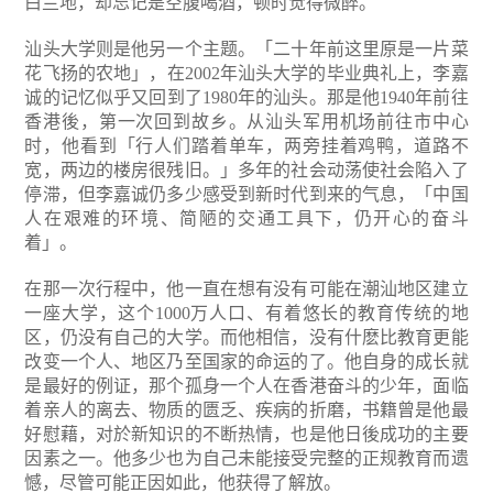
白兰地，却忘记是空腹喝酒，顿时觉得微醉。
汕头大学则是他另一个主题。「二十年前这里原是一片菜
花飞扬的农地」，在2002年汕头大学的毕业典礼上，李嘉
诚的记忆似乎又回到了1980年的汕头。那是他1940年前往
香港後，第一次回到故乡。从汕头军用机场前往市中心
时，他看到「行人们踏着单车，两旁挂着鸡鸭，道路不
宽，两边的楼房很残旧。」多年的社会动荡使社会陷入了
停滞，但李嘉诚仍多少感受到新时代到来的气息，「中国
人在艰难的环境、简陋的交通工具下，仍开心的奋斗
着」。
在那一次行程中，他一直在想有没有可能在潮汕地区建立
一座大学，这个1000万人口、有着悠长的教育传统的地
区，仍没有自己的大学。而他相信，没有什麽比教育更能
改变一个人、地区乃至国家的命运的了。他自身的成长就
是最好的例证，那个孤身一个人在香港奋斗的少年，面临
着亲人的离去、物质的匮乏、疾病的折磨，书籍曾是他最
好慰藉，对於新知识的不断热情，也是他日後成功的主要
因素之一。他多少也为自己未能接受完整的正规教育而遗
憾，尽管可能正因如此，他获得了解放。