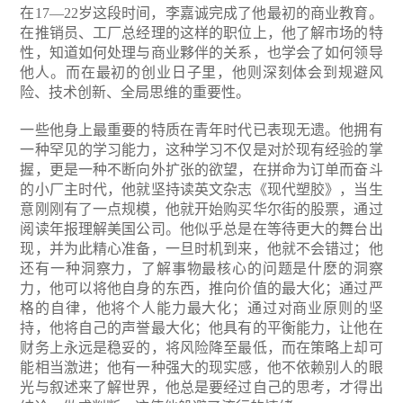
在17—22岁这段时间，李嘉诚完成了他最初的商业教育。
在推销员、工厂总经理的这样的职位上，他了解市场的特
性，知道如何处理与商业夥伴的关系，也学会了如何领导
他人。而在最初的创业日子里，他则深刻体会到规避风
险、技术创新、全局思维的重要性。
一些他身上最重要的特质在青年时代已表现无遗。他拥有
一种罕见的学习能力，这种学习不仅是对於现有经验的掌
握，更是一种不断向外扩张的欲望，在拼命为订单而奋斗
的小厂主时代，他就坚持读英文杂志《现代塑胶》，当生
意刚刚有了一点规模，他就开始购买华尔街的股票，通过
阅读年报理解美国公司。他似乎总是在等待更大的舞台出
现，并为此精心准备，一旦时机到来，他就不会错过；他
还有一种洞察力，了解事物最核心的问题是什麽的洞察
力，他可以将他自身的东西，推向价值的最大化；通过严
格的自律，他将个人能力最大化；通过对商业原则的坚
持，他将自己的声誉最大化；他具有的平衡能力，让他在
财务上永远是稳妥的，将风险降至最低，而在策略上却可
能相当激进；他有一种强大的现实感，他不依赖别人的眼
光与叙述来了解世界，他总是要经过自己的思考，才得出