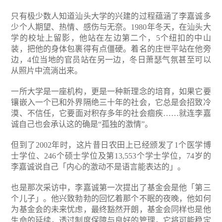
只有极少数人知道汕头大学的兴建的过程蕴涵了李嘉诚多
少个人期望、热情、感伤与无奈。1980年冬天，在汕头大
学的校址上留影，他站在左边第二个，5个纽扣的中山
装，把他的身体包裹得有点僵硬。着名的庄世平站在他旁
边，4位当地的官员站在另一边，冬日萧瑟气氛甚至可以
从照片中流淌出来。
一所大学是一座机构，更是一种新理念的培育，如果它要
镶嵌入一个已和外界隔绝三十年的社会，它总是会招致冷
漠、不信任，它要面对积存多年的社会痼疾……就连李嘉
诚自己也会承认这的确是“孤独的激情”。
但到了2002年时，这片昔日农田上已经颁发了1个医学博
士学位、246个硕士学位及第13,553个学士学位，74岁的
李嘉诚说自己「内心的激动不是语言能表达的」。
也是那次采访中，李嘉诚第一次提出了基金会是他「第三
个儿子」。他兴致勃勃的回忆着那个不眠的夜晚，他如何
为基金会的未来忧虑，最终豁然开朗，基金会同样也是他
生命的延续，透过制度保障与良好的管理，它将可能稳定