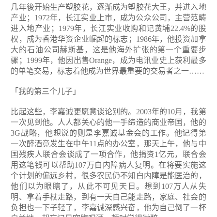
几年後开始生产塑胶花，逐渐成为塑胶花大王，并进入地
产业；1972年，长江实业上市，成为公众公司，主营范畴
进入地产业；1979年，长江实业收购和记黄埔22.4%的股
权，成为香港华资企业崛起的标志；1986年，他投资加拿
大的石油公司赫斯基，这是他海外扩张的第一个重要步
骤；1999年，他因出售Orange，成为电讯业史上获利最多
的单笔交易，标志着他成为世界最重要的交易者之一……
「我的第三个儿子」
比起这些，李嘉诚更愿意谈论别的。2003年的10月，我第
一次见到他。人人都关心的他一手缔造的商业帝国，他的
3G战略，他想说的则是李嘉诚基金会的工作。他记得第
一次醉酒竟发生在中午11点的办公室，那天上午，他与中
国残疾人联合会谈成了一项合作，他捐资1亿元，联合会
用这笔钱可以帮助107万白内障病人复明。在将要实施这
个计划的偏远乡村，很多农民仍不知白内障是能医治的，
他们以为眼瞎了，从此不可见天日。想到107万人从失
明、拿着手杖走路，到有一天自己能走路，家庭、社会的
负担也一下子轻了，李嘉诚深感兴奋，他为自己倒了一杯