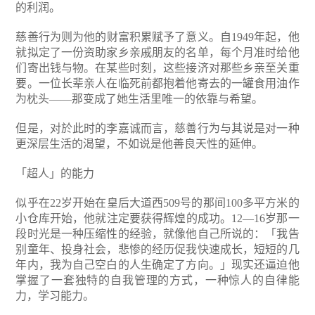
的利润。
慈善行为则为他的财富积累赋予了意义。自1949年起，他
就拟定了一份资助家乡亲戚朋友的名单，每个月准时给他
们寄出钱与物。在某些时刻，这些接济对那些乡亲至关重
要。一位长辈亲人在临死前都抱着他寄去的一罐食用油作
为枕头——那变成了她生活里唯一的依靠与希望。
但是，对於此时的李嘉诚而言，慈善行为与其说是对一种
更深层生活的渴望，不如说是他善良天性的延伸。
「超人」的能力
似乎在22岁开始在皇后大道西509号的那间100多平方米的
小仓库开始，他就注定要获得辉煌的成功。12—16岁那一
段时光是一种压缩性的经验，就像他自己所说的：「我告
别童年、投身社会，悲惨的经历促我快速成长，短短的几
年内，我为自己空白的人生确定了方向。」现实还逼迫他
掌握了一套独特的自我管理的方式，一种惊人的自律能
力，学习能力。