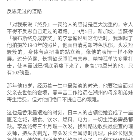
反思走过的道路
「对我来说『终身』一词给人的感觉是巨大沈重的，令人
不得不反思自己走过的道路。」9月5日，新加坡，当获得
「福布斯终身成就奖」的李嘉诚说到这句话时，我想起了
他拍摄於1943年的照片，他面容清秀却神色忧郁，头发短
簇簇的，身体有点扭曲的站立着，像他的表情一样不舒
展。过分劳累、长期缺乏睡眠与营养、精神孤单等多重打
击，使李嘉诚已彻底消瘦下来了，身高170厘米的他，只
有102磅重。
那年他15岁，经历着一生中最黯淡的时光，他要独自面对
父亲去世後的窘境，靠辛苦工作给远在潮州的母亲和弟妹
寄生活费，但对他们绝口不提自己的艰难。
这也是香港最艰难的时刻，日本人的占领使她变成了一座
匮乏之城，粮食、饮水、燃料、电力，一切生活必需品都
缺。李嘉诚每三个月理一次发，找到路边收费最便宜的理
发师，把头发剃光，等头发长至耳际时再理。由於长期反