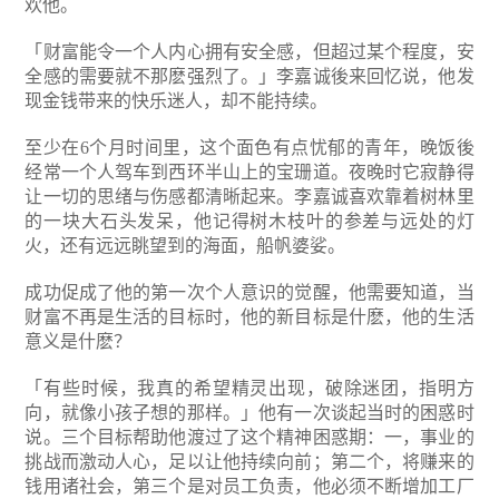
欢他。
「财富能令一个人内心拥有安全感，但超过某个程度，安
全感的需要就不那麽强烈了。」李嘉诚後来回忆说，他发
现金钱带来的快乐迷人，却不能持续。
至少在6个月时间里，这个面色有点忧郁的青年，晚饭後
经常一个人驾车到西环半山上的宝珊道。夜晚时它寂静得
让一切的思绪与伤感都清晰起来。李嘉诚喜欢靠着树林里
的一块大石头发呆，他记得树木枝叶的参差与远处的灯
火，还有远远眺望到的海面，船帆婆娑。
成功促成了他的第一次个人意识的觉醒，他需要知道，当
财富不再是生活的目标时，他的新目标是什麽，他的生活
意义是什麽？
「有些时候，我真的希望精灵出现，破除迷团，指明方
向，就像小孩子想的那样。」他有一次谈起当时的困惑时
说。三个目标帮助他渡过了这个精神困惑期：一，事业的
挑战而激动人心，足以让他持续向前；第二个，将赚来的
钱用诸社会，第三个是对员工负责，他必须不断增加工厂