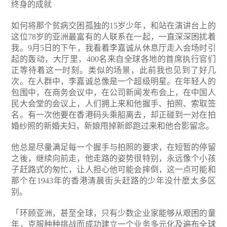
终身的成就
如何将那个贫病交困孤独的15岁少年，和站在演讲台上的
这位78岁的亚洲最富有的人联系在一起，一直深深困扰着
我。9月5日的下午，我看着李嘉诚从休息厅走入会场时引
起的轰动，大厅里，400名来自全球各地的首席执行官们
正等待着这一时刻。类似的场景，此前我也见到了好几
次。在人群中，李嘉诚总像是一个超级明星。在年轻人的
包围中，在商务会议中，在公司新闻发布会上，在中国人
民大会堂的会议上，人们拥上来和他握手、拍照、索取签
名。有一次他要在香港码头乘船离去，却正碰到一对在拍
婚纱照的新婚夫妇，新娘甩掉新郎跑过来和他合影留念。
他总是尽量满足每一个握手与拍照的要求，在短暂的停留
之後，继续向前走，他走路的姿势很特别，永远像个小孩
子赶路式的匆忙，让人担心他可能会摔倒，这一点可能和
那个在1943年的香港清晨街头赶路的少年没什麽太多区
别。
「环顾亚洲，甚至全球，只有少数企业家能够从艰困的童
年，克服种种挑战而成功建立一个业务多元化及遍布全球