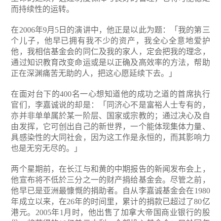
而持续性的运转。
在2006年9月5日的演讲中，他正是以此为题：「我的第三
个儿子，他早已拥有我不少的资产，我全心全意地爱护
他，我相信基金会的同仁及我的家人，定会把我的理念，
通过知识教育改变命运或是以正确及高效率的方法，帮助
正在深渊痛苦无助的人，把这心愿延续下去。」
在面对台下的400名一心想知道他的成功之道的首席执行
官们，李嘉诚说的却是：「同济心不是富裕人士专有的，
亦并非单单属於某一阶层、国家或宗教的；通过决心及自
由发挥，它可创出自己的新世界，一个能体现集体力量、
具感染性的大同社会，因为这工作是永恒的，而其影响力
也是无穷无尽的。」
两个星期前，在长江与和黄的中期报告的新闻发布会上，
他宣布将不低於三分之一的财产捐给基金会。尽管之前，
他早已是亚洲最慷慨的捐助者。自从李嘉诚基金会在1980
年成立以来，在26年的时间里，累计的捐款已超过了80亿
港元。2005年1月时，他出售了加拿大帝国商业银行的股