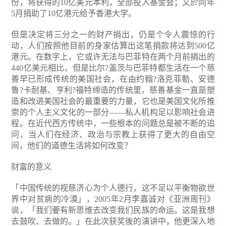
份，将获得的10亿美元本利，全部投入基金会；又於同年
5月捐助了10亿港元给予香港大学。
但是决定将三分之一的财产捐出，仍是个令人震惊的行
动，人们按照他目前的身家估算出这笔捐款将达到500亿
港元。在数字上，它或许无法与巴菲特在两个月前捐出的
440亿美元相比，但是比尔?盖茨与巴菲特都生活在一个慈
善早已形成传统的美国社会，在由约翰?洛克菲勒、安德
鲁?卡耐基、亨利?福特缔造的传统里，慈善基金一直是塑
造和改进美国社会的最重要的力量，它也是美国文化所推
崇的个人主义文化的一部分——私人机构足以影响社会进
程。在近代西方传统中，一些根本的问题总是被不断的追
问，当人们在经济、政治与宗教上获得了更大的自由空
间，他们的道德生活将如何改变？
财富的意义
「中国传统的视慈济心为个人德行，这不足以平衡物欲世
界中对贫病的冷漠」，2005年2月李嘉诚对《亚洲周刊》
说，「我们要有新思维去改变我们民族的命运。这是我想
去鼓吹、去做的。」在此次获奖後的演讲中，他更深入地