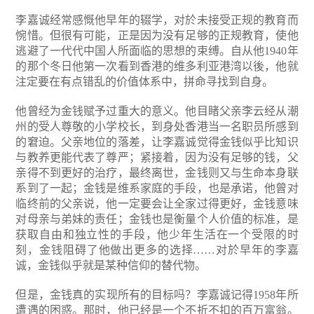
李嘉诚经常感慨他早年的辍学，对於未接受正规的教育而
惋惜。但很有可能，正是因为没有足够的正规教育，使他
逃避了一代代中国人所面临的思想的束缚。自从他1940年
的那个冬日他第一次看到香港的维多利亚港湾以後，他就
注定要在有点错乱的价值体系中，拼命寻找到自身。
他曾经为金钱赋予过重大的意义。他目睹父亲李云经从潮
州的受人尊敬的小学校长，到身处香港当一名职员所感到
的窘迫。父亲地位的落差，让李嘉诚觉得金钱似乎比知识
与教养更能代表了尊严；紧接着，因为没有足够的钱，父
亲得不到更好的治疗，最终离世，金钱则又与生命本身联
系到了一起；金钱是维系家庭的手段，也是承诺，他曾对
临终前的父亲说，他一定要会让全家过得更好，金钱意味
对母亲与弟妹的责任；金钱也是衡量个人价值的标准，是
获取自由和独立性的手段，他少年生活在一个受限的时
刻，金钱阻碍了他做出更多的选择……对於早年的李嘉
诚，金钱似乎就是某种信仰的替代物。
但是，金钱真的实现所有的目标吗？李嘉诚记得1958年所
遭遇的困惑。那时，他已经是一个不折不扣的百万富翁。