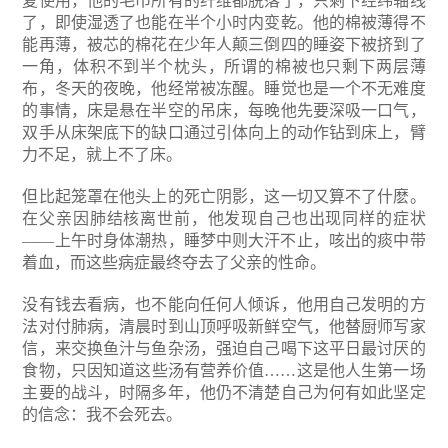
复使用，他的毛巾所有的纤维都脱落了，只剩下经纬轴线
了，即使湿透了也能在半个小时内变乾。他的棉被薄得不
能再薄，被芯的棉花在少年人颠三倒四的睡姿下被挤到了
一角，体积不到半个枕头，所谓的棉被也只剩下两层薄
布，冬天的夜晚，他经常被冻醒。睡觉也是一个不无难度
的事情，床是悬在半空的吊床，每晚他先要深吸一口气，
双手从床架底下的缺口通过引体向上的动作钻到床上，臂
力不足，就上不了床。
但比起笼罩在他头上的死亡阴影，这一切又算不了什麽。
在父亲因肺结核离世前，他发现自己也出现同样的症状
——上午时身体潮热，睡梦中则大汗不止，咳出的痰中带
着血，而这些病症最终夺去了父亲的性命。
没有钱去看病，也不能向任何人倾诉，他用自己发明的方
法对付肺病，清晨时到山顶呼吸新鲜空气，他替厨师写家
信，来交换鱼汁与鱼杂汤，强迫自己喝下这平日最讨厌的
食物，只因知道这些汤有营养价值……这是他人生第一场
主要的战斗，时隔多年，他仍不清楚自己为何有如此坚定
的信念：我不会死去。