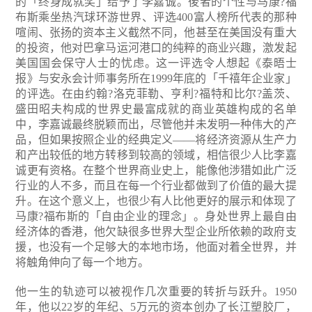
的「终身成就奖」给予了李嘉诚。後者的个性与马康?福
布斯乘坐热汽球环游世界、评选400富人榜所代表的那种
喧闹、张扬的资本主义截然不同，他甚至在美国没有重大
的投资，他对巴拿马运河港口的纯粹的商业兴趣，激发起
美国国会保守人士的忧虑。这一评选令人想起《泰晤士
报》与安永会计师事务所在1999年底的「千禧年企业家」
的评选。在由约翰?洛克菲勒、亨利?福特和比尔?盖茨、
盛田昭夫构成的世界史最富成就的商业英雄构成的名单
中，李嘉诚最终脱颖而出，尽管他并未发明一种伟大的产
品，但如果按照企业的经典定义——将经济资源从生产力
和产出较低的地方转移到较高的领域，相信很少人比李嘉
诚更有资格。在整个世界商业史上，能像他涉猎如此广泛
行业的人不多，而且在每一个行业都做到了价值的最大提
升。在这个意义上，也很少有人比他更好的展示和体现了
马康?福布斯的「自由企业的理念」。身处世界上最自由
经济体的香港，他欠缺很多世界大型企业所依赖的政府支
援，也没有一个足够大的本地市场，他面对着全世界，并
将触角伸向了每一个地方。
他一生的轨迹可以被视作几次重要的转折与跃升。1950
年，他以22岁的年纪、5万元的资本创办了长江塑胶厂，