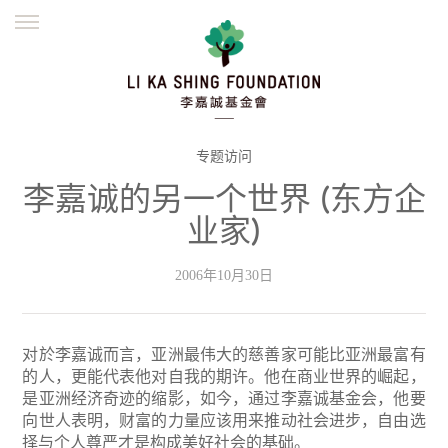
ENGLISH
繁體
简体
主页
创办缘起
理念愿景
公益志业
新闻资讯
欺诈警示
专题访问
李嘉诚的另一个世界 (东方企
並肩同行
业家)
2006年10月30日
对於李嘉诚而言，亚洲最伟大的慈善家可能比亚洲最富有
的人，更能代表他对自我的期许。他在商业世界的崛起，
是亚洲经济奇迹的缩影，如今，通过李嘉诚基金会，他要
向世人表明，财富的力量应该用来推动社会进步，自由选
择与个人尊严才是构成美好社会的基础。