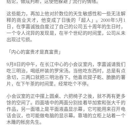
结论，做成判断，这使他躲避了流行的情绪。
这些能力，再加上他对於数位的天生敏感性和一些无法解
释的商业天才，他变成了日後的「超人」。2000年5月1
日，在李嘉诚独自度过了自己的公司五十周年的生日时，
一个令人诧异的发现是，在半个世纪的时间里，公司从未
出现过亏损。
「内心的富贵才是真富贵」
9月8日的中午，在长江中心的小会议室内，李嘉诚请我们
吃三明治，喝纸杯装的罗宋汤。当他吃东西时，总是有点
急切，三两口就把三明治吞下。他喜欢提子乾、脆脆的薯
片，在下午茶的时间里，经常吃个不停。
小会议室的正中摆上圆桌、六把椅子之後，就不再有更多
馀的空间了。四面墙中的两面分别挂着毕加索和张大千的
作品，另一面墙上是平面液晶显示幕，它可能用来召开电
话会议，也可能做电脑的显示幕。靠墙的立柜上站着一个
木雕的帐房先生。