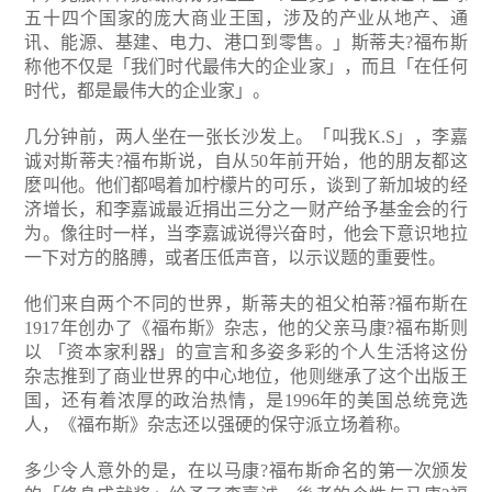
五十四个国家的庞大商业王国，涉及的产业从地产、通
讯、能源、基建、电力、港口到零售。」斯蒂夫?福布斯
称他不仅是「我们时代最伟大的企业家」，而且「在任何
时代，都是最伟大的企业家」。
几分钟前，两人坐在一张长沙发上。「叫我K.S」，李嘉
诚对斯蒂夫?福布斯说，自从50年前开始，他的朋友都这
麽叫他。他们都喝着加柠檬片的可乐，谈到了新加坡的经
济增长，和李嘉诚最近捐出三分之一财产给予基金会的行
为。像往时一样，当李嘉诚说得兴奋时，他会下意识地拉
一下对方的胳膊，或者压低声音，以示议题的重要性。
他们来自两个不同的世界，斯蒂夫的祖父柏蒂?福布斯在
1917年创办了《福布斯》杂志，他的父亲马康?福布斯则
以 「资本家利器」的宣言和多姿多彩的个人生活将这份
杂志推到了商业世界的中心地位，他则继承了这个出版王
国，还有着浓厚的政治热情，是1996年的美国总统竞选
人，《福布斯》杂志还以强硬的保守派立场着称。
多少令人意外的是，在以马康?福布斯命名的第一次颁发