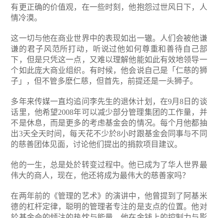
有更正确的价值观，在一些时刻，他抱怨过世风日下，人
情冷漠。
这一切与他在商业世界中的表现如出一辙。人们会被他谦
谦的君子风范所打动，听说过他如何尊重和善待自己部
下，但是只凭这一点，又难以理解他能如此有效地领导一
个如此庞大商业组织。有时候，他会说自己是「仁慈的狮
子」，但不管多麽仁慈，但首先，前提还是一头狮子。
多年来传媒一直均追问李先生的退休计划，在9月8日的谈
话里，他希望2008年可以减少部分管理集团的工作量，并
不是休息，而是更多的考虑基金会的情况。每个月他都抽
出3天全天时间，每天花不少於8小时跟基金会同事与不同
的慈善团体见面，讨论他们提出的捐款项目建议。
他的一生，总是处於转变过程中。他已成为了华人世界最
伟大的商人，现在，他还将成为最伟大的慈善家吗？
在两年前的《管理的艺术》的演讲中，他曾提到了阿基米
德的杠杆定律，聪明的管理者专注的是支点的位置。他对
於基金会的倾注的热忱与能量，他在金钱上的控制力与影