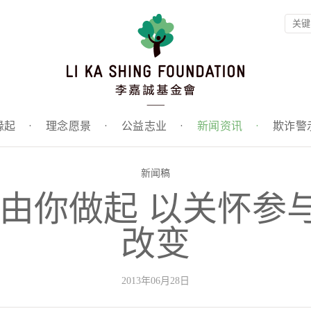
缘起
·
理念愿景
·
公益志业
·
新闻资讯
·
欺诈警
新闻稿
 由你做起 以关怀参
改变
2013年06月28日