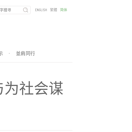
ENGLISH
繁體
简体
示
·
並肩同行
与为社会谋