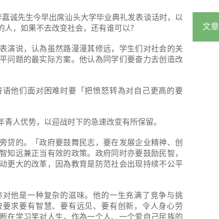
日）李嘉诚先生今早出席汕头大学毕业典礼发表谈话时，以
文章
的人，如果不去改变社会，还有谁可以？
表演说，认為虽然路漫漫其修远，学生们对社会的关
平问题的最实际方案。他认為同学们要奋力去创造改
寄语他们面对困难时要「把愤怒转為对自己更高的要
年青人优势，以迎战时下的急速改变有所保留。
旁贷的。「政府要鼓舞民志，要在发展企业精神、创
智知远兼正当有效的政策。政府同时亦要鼓励民智，
动更大的改革，因為教育是防范社会出现持续不公平
称对他是一种复杂的滋味。他的一生充满了竞争与挑
被要求要有智慧、要有远见、要有创新，令人身心劳
断在学习笑对人生，作為一个人、一个爱自己民族的