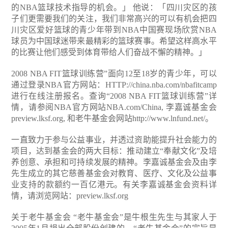
的NBA篮球技术指导的机会。」 他说：「四川灾区的孩
子们更需要我们的关注，我们非常高兴的可以有机会把四
川灾区爱好篮球的青少年带到NBA中国赛现场欣赏NBA
球员为中国球迷带来最精彩的篮球赛事。希望这样高水平
的比赛让他们感受到体育带给人们奋战不懈的精神。」
2008 NBA FIT篮球训练营”面向12至18岁的青少年，可以
通过登录NBA官方网站：HTTP://china.nba.com/nbafitcamp
进行在线注册报名。查询“2008 NBA FIT篮球训练营”详
情，请参阅NBA官方网站NBA.com/China, 李嘉诚基金会
preview.lksf.org, 和老牛基金会网站http://www.lnfund.net/。
一直致力于参与公益事业，并透过资助能提升社会能力的
项目，达到基金会的两大目标：推动建立“奉献文化”及培
养创意、承担和可持续发展的精神。李嘉诚基金会及由李
先生成立的其它慈善基金会对教育、医疗、文化及公益事
业支持的款额约一百亿港元。有关李嘉诚基金会资料详
情，请浏览网站：preview.lksf.org
关于老牛基金会 “老牛基金会”是牛根生先生与其家人于