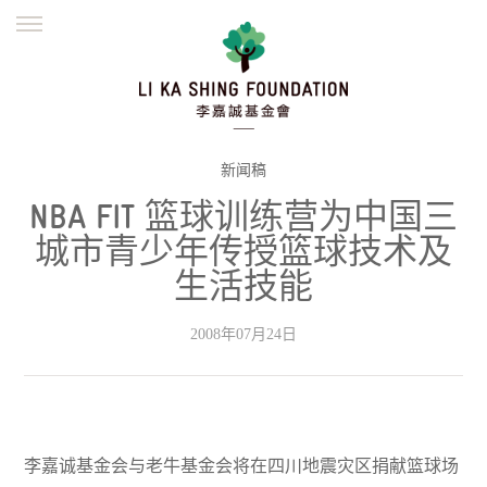
ENGLISH
繁體
简体
主页
创办缘起
理念愿景
公益志业
新闻资讯
欺诈警示
新闻稿
NBA FIT 篮球训练营为中国三
並肩同行
城市青少年传授篮球技术及
生活技能
2008年07月24日
李嘉诚基金会与老牛基金会将在四川地震灾区捐献篮球场