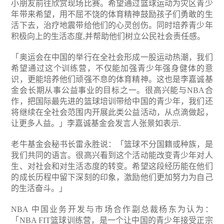
小朋友前往欣赏现场比赛。希望通过篮球运动为灾区青少
年带来希望，用不屈不饶的体育精神鼓励孩子们勇敢的生
活下去，治疗地震带给他们的心灵创伤。同时培养青少年
积极向上的生活态度,并帮助他们树立公民社会责任感。
「奥运会在中国的举行在全社会形成一股运动热潮，我们
希望通过这个训练营，不仅能加强青少年强身健体的意
识，更能培养他们顽强不息的体育精神。这也是李嘉诚基
金会长期从事公益事业的目标之一。很高兴能与NBA合
作，把国际最先进的篮球培训带给中国的青少年，我们还
将继续在全社会范围内开展此类公益活动，从点滴做起，
让更多人益。」李嘉诚基金会发言人张景如表示.
老牛基金会秘书长雷永胜说：「篮球不分国籍或种族，是
我们共同的语言。很高兴看到这个活动能改变青少年对人
生、对社会和对生活态度的转变。希望这段经历能在他们
的成长历程中留下深刻的印象，激励他们更加努力为自己
的生活奋斗。」
NBA 中国业务开发与市场合作副总裁杨东为认为：
「NBA FIT篮球训练营，是一个让中国的青少年接受正宗