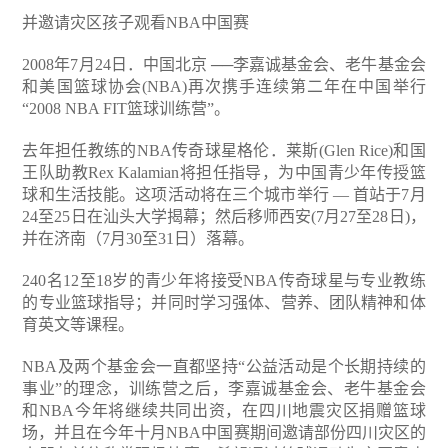
并邀请灾区孩子观看NBA中国赛
2008年7月24日．中国北京 ──李嘉诚基金会、老牛基金会
和美国篮球协会(NBA)再次携手连续第二年在中国举行
“2008 NBA FIT篮球训练营”。
去年担任教练的NBA传奇球星格伦．莱斯(Glen Rice)和国
王队助教Rex Kalamian将担任指导，为中国青少年传授篮
球和生活技能。这项活动将在三个城市举行 ― 首站于7月
24至25日在汕头大学揭幕；然后移师西安(7月27至28日)，
并在济南（7月30至31日）落幕。
240名12至18岁的青少年将接受NBA传奇球星与专业教练
的专业篮球指导；并同时学习强体、营养、团队精神和体
育英文等课程。
NBA及两个基金会一直都坚持“公益活动是个长期持续的
事业”的理念，训练营之后，李嘉诚基金会、老牛基金会
和NBA今年将继续共同出资，在四川地震灾区捐赠篮球
场，并且在今年十月NBA中国赛期间邀请部份四川灾区的