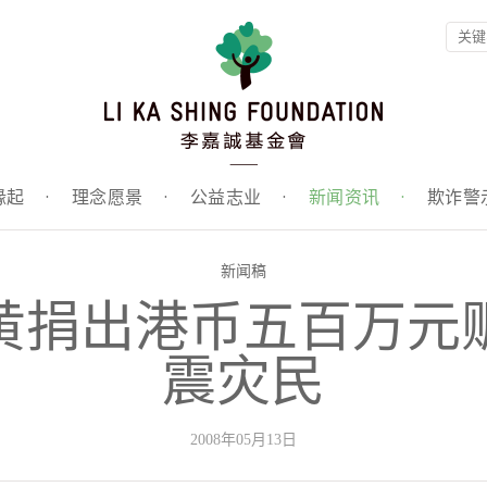
缘起
·
理念愿景
·
公益志业
·
新闻资讯
·
欺诈警
新闻稿
黄捐出港币五百万元
震灾民
2008年05月13日