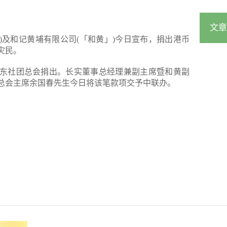
文章
」)及和记黄埔有限公司(「和黄」)今日宣布，捐出港币
灾民。
东社团总会捐出。长实董事总经理兼副主席暨和黄副
总会主席余国春先生今日将该笔款项交予中联办。