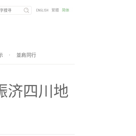
ENGLISH
繁體
简体
示
·
並肩同行
赈济四川地