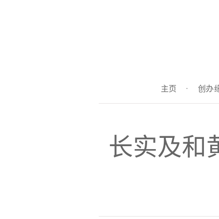
主页
·
创办
长实及和