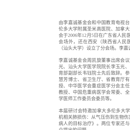
由李嘉诚基金会和中国教育电视台
伦多大学附属圣米高医院、加拿大
会于2006年12月5日在广东省
会场外，还在西安（陕西省人民
（汕头大学）设立了分会场。李嘉
李嘉诚基金会周凯旋董事出席会议
光、汕头大学医学院院长李玉光、
育部副部长韦钰院士先后致辞。参
慧芳博士、省卫生厅、省教育厅有
授、中华医学会重症医学分会主任
教授、中国危重病医学会常委、全
学医师工作委员会委员等。
本届研讨会特邀加拿大多伦多大学附属圣
机相关肺损伤：从气压伤到生物伤》和圣米
病人的目标治疗》。两位专家还与
众提出的问题。