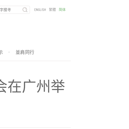
ENGLISH
繁體
简体
示
·
並肩同行
会在广州举