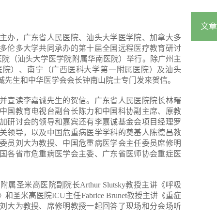
文章
主办，广东省人民医院、汕头大学医学院、加拿大多
多伦多大学共同承办的第十届全国远程医疗教育研讨
人民医院（汕头大学医学院附属华南医院）举行。除广州主
医院）、南宁（广西医科大学第一附属医院）及汕头
诚先生和中华医学会会长钟南山院士专门发来贺信。
并宣读李嘉诚先生的贺信。广东省人民医院院长林曙
中国教育电视台副台长陈力和中国科协副主席、原教
加研讨会的领导和嘉宾还有李嘉诚基金会项目经理罗
关领导，以及中国危重病医学学科的奠基人陈德昌教
委员刘大为教授、中国危重病医学会主任委员席修明
国各省市危重病医学会主委、广东省医师协会重症医
米高医院副院长Arthur Slutsky教授主讲《呼吸
高医院ICU主任Fabrice Brunet教授主讲《重症
刘大为教授、席修明教授一起回答了现场和分会场听