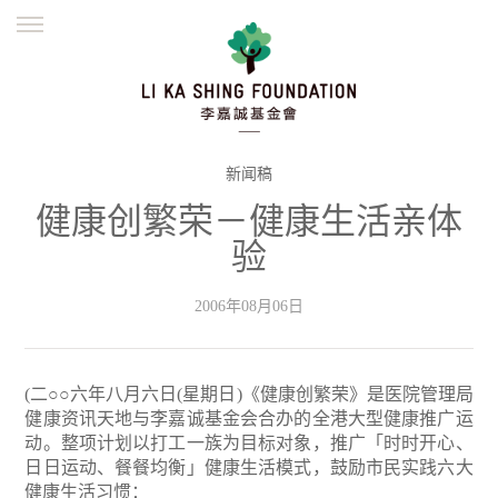
ENGLISH
繁體
简体
主页
创办缘起
理念愿景
公益志业
新闻资讯
欺诈警示
新闻稿
健康创繁荣－健康生活亲体
並肩同行
验
2006年08月06日
(二○○六年八月六日(星期日)《健康创繁荣》是医院管理局
健康资讯天地与李嘉诚基金会合办的全港大型健康推广运
动。整项计划以打工一族为目标对象，推广「时时开心、
日日运动、餐餐均衡」健康生活模式，鼓励市民实践六大
健康生活习惯：