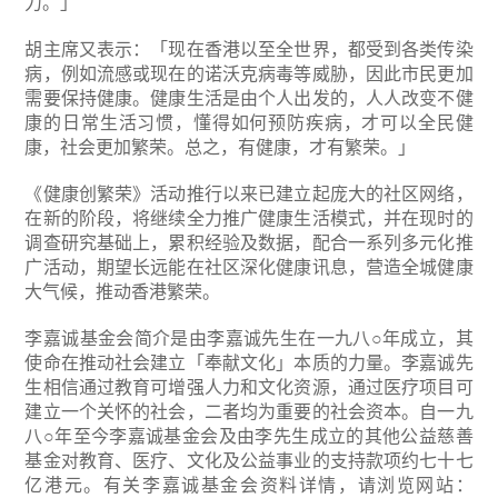
力。」
胡主席又表示：「现在香港以至全世界，都受到各类传染
病，例如流感或现在的诺沃克病毒等威胁，因此市民更加
需要保持健康。健康生活是由个人出发的，人人改变不健
康的日常生活习惯，懂得如何预防疾病，才可以全民健
康，社会更加繁荣。总之，有健康，才有繁荣。」
《健康创繁荣》活动推行以来已建立起庞大的社区网络，
在新的阶段，将继续全力推广健康生活模式，并在现时的
调查研究基础上，累积经验及数据，配合一系列多元化推
广活动，期望长远能在社区深化健康讯息，营造全城健康
大气候，推动香港繁荣。
李嘉诚基金会简介是由李嘉诚先生在一九八○年成立，其
使命在推动社会建立「奉献文化」本质的力量。李嘉诚先
生相信通过教育可增强人力和文化资源，通过医疗项目可
建立一个关怀的社会，二者均为重要的社会资本。自一九
八○年至今李嘉诚基金会及由李先生成立的其他公益慈善
基金对教育、医疗、文化及公益事业的支持款项约七十七
亿港元。有关李嘉诚基金会资料详情，请浏览网站：