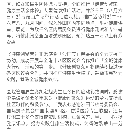
区、妇女和民生团体鼎力支持，全面推行「健康创繁荣－
健康生活亲体验」大型健康推广活动，并於今日（八月六
日）於马鞍山广场举行活动启动礼。推广活动并於二○○
六年八、九月期间，深入沙田区内不同地点，举办健康讲
座、展览，为数千名区内居民免费进行健康测试和专业辅
导，将健康讯息全面渗透沙田区，预计达五十万以上群众
受惠。
《健康创繁荣》非常感谢「沙田节」筹委会的全力支援与
协助，成功开展与全港十八区区议会合作推广「全城健康
大行动」活动的第一步。《健康创繁荣》将继续积极邀请
各区区议会合作，共同推广健康生活模式，鼓励市民努力
实践，营造全城健康效应。
医院管理局主席胡定旭先生在今日的启动礼致词时，感谢
李嘉诚基金会多年来对《健康创繁荣》运动的全力支持和
社区夥伴的积极参与。「我衷心感谢沙田节统筹委员会、
国际狮子总会中国港澳303区、香港医疗专业联盟，还有
其他二十多个支持或赞助机构，汇聚各方力量，一同宣扬
健康讯息，努力实践健康生活模式，为香港繁荣出一分