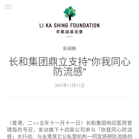
ENGLISH
繁體
简体
主页
创办缘起
理念愿景
公益志业
新闻资讯
欺诈警示
新闻稿
长和集团鼎立支持“你我同心
並肩同行
防流感”
2005年11月11日
（香港，二○○五年十一月十一日）长和集团响应医院管
理局的号召，发动旗下十四家公司参与「你我同心防流
感」大行动，与全港其它公私营机构一同宣扬预防流感的