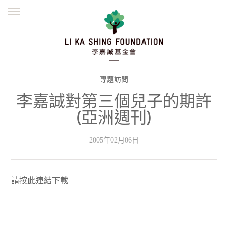
ENGLISH
繁體
简体
主頁
創辦緣起
理念願景
公益志業
新聞資訊
欺詐警示
專題訪問
李嘉誠對第三個兒子的期許
並肩同行
(亞洲週刊)
2005年02月06日
請按此連結下載