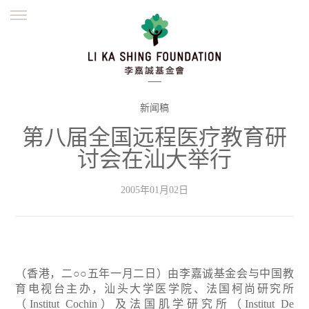
ENGLISH
繁體
简体
主页
创办缘起
理念愿景
公益志业
新闻资讯
欺诈警示
新闻稿
第八届全国远程医疗教育研
並肩同行
讨会在汕大举行
2005年01月02日
（香港，二○○五年一月二日）由李嘉诚基金会与中国教
育电视台主办，汕头大学医学院、法国柯尚研究所
（Institut Cochin）及法国肌学研究所（Institut De