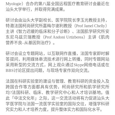
Myologie）合办的第八届全国远程医疗教育研讨会最近在
汕头大学举行，并取得完满成果。
研讨会由汕头大学副校长、医学院院长李玉光教授主持，
特邀法国柯尚研究所嘉梅尔谢利教授（Prof Jamel Chelly）
主讲《智力迟缓的临床和分子诊断》、法国肌学研究所安
东尼乌兹贝瑞教授（Prof Andoni Urtizberea）主讲《肌肉
营养不良–从基因到治疗》。
研讨会设立专题网站，以互联网作直播，法国专家即时解
答提问，利用媒体串流技术进行网上转播，同时专题网站
采用新型的交流方式，网上观众通过Skype网络电话或在
BBS讨论区提出问题，与现场专家作双向交流。
法国在科研实验室的建设与管理、教育科研的资金投入及
跨国合作等方面都具有优势，柯尚研究所和肌学研究所
均?法国科研、临床、教学研究中心和人才培训基地。值
此「中法文化年」之际，这一交流活动将有力促进汕头大
学医学院与法国一流医学实验室的国际交往，增强学科研
究实力和人才培养力度，提升整体实力和国际化水平。