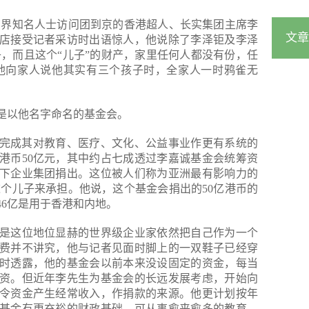
商界知名人士访问团到京的香港超人、长实集团主席李
文章
店接受记者采访时出语惊人，他说除了李泽钜及李泽
子，而且这个“儿子”的财产，家里任何人都没有份，任
他向家人说他其实有三个孩子时，全家人一时鸦雀无
是以他名字命名的基金会。
藉以完成其对教育、医疗、文化、公益事业作更有系统的
港币50亿元，其中约占七成透过李嘉诚基金会统筹资
下企业集团捐出。这位被人们称为亚洲最有影响力的
这个儿子来承担。他说，这个基金会捐出的50亿港币的
46亿是用于香港和内地。
是这位地位显赫的世界级企业家依然把自己作为一个
费并不讲究，他与记者见面时脚上的一双鞋子已经穿
面时透露，他的基金会以前本来没设固定的资金，每当
资。但近年李先生为基金会的长远发展考虑，开始向
令资金产生经常收入，作捐款的来源。他更计划按年
基金有更充裕的财政基础，可从事愈来愈多的教育、