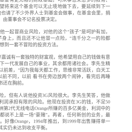
望将来这个基金可以无止境地做下去，要延续到下一
，他也请了不少外界人士到基金会做事，在基金会里，捐
，由董事会不记名投票决定。
他一起冒商业风险，对他的这个“孩子”是呵护有加，
子身上，而且还不让他冒一点险，“连千分之一的险都
”想到一套不冒险的投资方法。
的李嘉诚有一套独特的财富观，他希望用自己的钱做有意
下一代发展自己的事业，其余都用诸社会。李先生精
以前差，“因为我每天都工作，思维非常活跃，白天工
以前不同，以前 看书在旁边放两个闹钟，看完后再睡
书还在胸前。
险，但有人说他投资3G风险很大。李先生笑答，他做
利润承担有限的风险。他现在投资在3G的钱，不足50
第2代无线电话Orange所赚的百多亿美金，利润中的
都说不上是一场“豪赌”。再者，任何新创的业务，最
像Orange，1994年推出，到1999年出售赚得单一
其实仍未达到收支平衡。