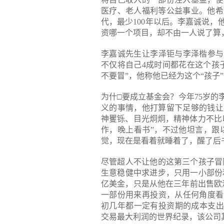
医疗、老人福利等公益事业。他希
代，最少100年以后。李嘉诚说
资哪一个项目，却不由一人说了算
李嘉诚先生让李泽钜与李泽楷参与
不仅将自己4成时间都花在这个孩
不要冒”，他称他已经为这个“孩子
为什□要成立基金会？今年75岁
义的事情，他打算留下足够的钱让
神矍铄、目光炯炯，精神体力不比
作，晚上看书”，不过他坦言，跟
觉，现在是看着就睡着了，醒了后
尽管超人不让他的这第三个孩子冒
生意稳健中求进步，只用一小部份
亿美金，只是从他在三年前出售欧洲
一部份用来再投资，从任何角度看
初几年都一定有投资期的成本支出。好
交易最大利润的世界纪录，该公司