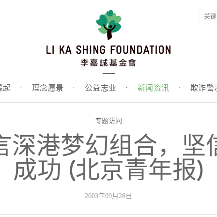
缘起
·
理念愿景
·
公益志业
·
新闻资讯
·
欺诈警
专题访问
言深港梦幻组合，坚信
成功 (北京青年报)
2003年09月28日