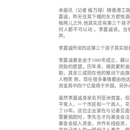
本报讯（记者 植万禄）随香港工
嘉诚，昨天在其下榻的东方君悦酒
楷两儿之外,他其实还有第三个孩
何人都不可以动 。李嘉诚说，当
声。
李嘉诚所说的这第三个孩子其实就
李嘉诚基金会于1980年成立，
资助的愿望。历年来，捐款累积逾
助，其余三成则在他的推动下由旗
人物笑 称，现在很多事情都由他
资金其中四个亿是用于外国，另外
虽然李嘉诚身家名列亚洲首富，但
平常人，一个市民和一个商人，花
了10年。这位企业家在与记者见
需要捐款时，李先生才向基金会注
基金会投入资金，并作长线投资，
将自己收入的一部份注入基金，使