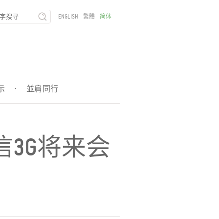
ENGLISH
繁體
简体
示
·
並肩同行
3G将来会