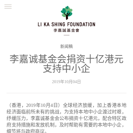
ENGLISH
繁體
简体
主页
创办缘起
理念愿景
公益志业
新闻资讯
欺诈警示
新闻稿
李嘉诚基金会捐资十亿港元
並肩同行
支持中小企
2019年10月04日
（香港，2019年10月4日）全球经济放缓，加上香港本地
经济面临前所未有的挑战，为支持本地中小企渡过时艰，
纾缓压力，李嘉诚基金会公布捐资十亿港元，配合特区政
府支持措施和发放机制，及时帮助有需要的本地中小企，
细节将与政府商议。