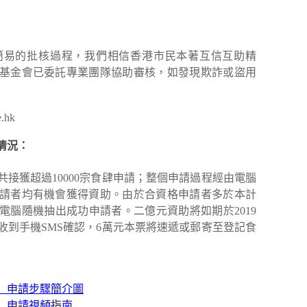
簡易的批核過程，我們相信香港市民本著互信互助精
基金會已委託專業團隊協助審核，如發現欺詐或盜用
e.hk
情況：
金會共接獲超過10000宗食肆申請；整個申請過程經由電腦
請者均有機會獲得資助。由於合資格申請者多於本計
電腦隨機抽出成功申請者。二億元資助將如期於2019
將收到手機SMS確認，6萬元本票將速遞或郵寄至登記食
）申請步驟簡介圖
）申請視頻指南