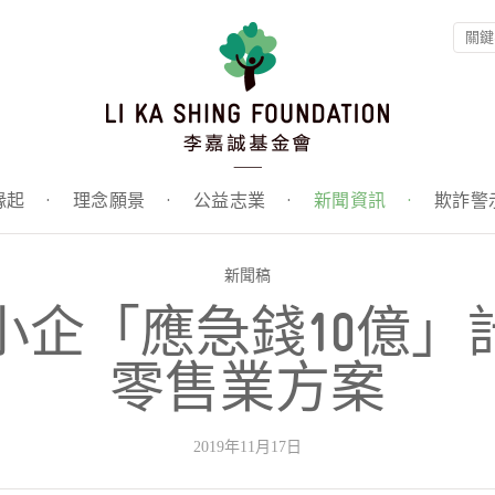
緣起
·
理念願景
·
公益志業
·
新聞資訊
·
欺詐警
新聞稿
小企「應急錢10億」
零售業方案
2019年11月17日