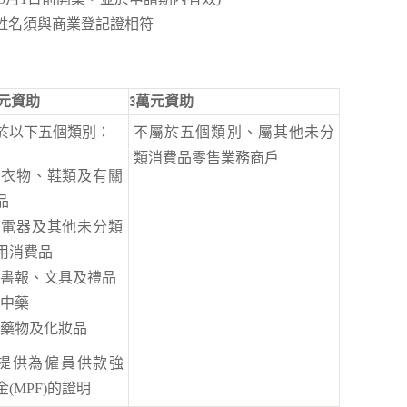
姓名須與商業登記證相符
萬元資助
3萬元資助
於以下五個類別：
不屬於五個類別、屬其他未分
類消費品零售業務商戶
衣物、鞋類及有關
品
電器及其他未分類
用消費品
書報、文具及禮品
中藥
藥物及化妝品
提供為僱員供款強
金(MPF)的證明