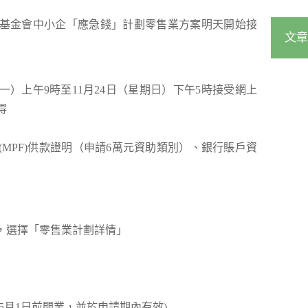
李嘉誠基金會中小企「應急錢」計劃零售業方案明天開始接
文章
星期一）上午9時至11月24日（星期日）下午5時接受網上
得
MPF)供款證明（申請6萬元資助類別）、銀行賬戶資
，選擇「零售業計劃詳情」
年5月1日前開業，並於申請期內有效)