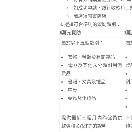
如成功申請，銀行收款戶口
商店須屬實體店
選擇符合準則的資助類別：
6萬元資助
3
屬於以下五個類別：
屬
衣物、鞋類及有關製品
電器及其他未分類耐用消
製
費品
書報、文具及禮品
耐
中藥
藥物及化妝品
提供最近三個月內為僱員供
不
款強積金(MPF)的證明
積