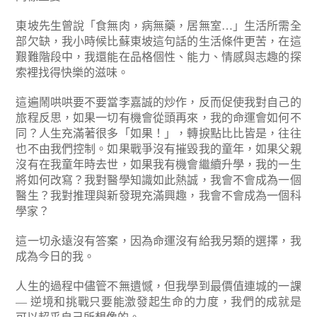
東坡先生曾說「食無肉，病無藥，居無室…」生活所需全
部欠缺，我小時候比蘇東坡這句話的生活條件更苦，在這
艱難階段中，我還能在品格個性、能力、情感與志趣的探
索裡找得快樂的滋味。
這遍鬧哄哄要不要當李嘉誠的炒作，反而促使我對自己的
旅程反思，如果一切有機會從頭再來，我的命運會如何不
同？人生充滿著很多「如果！」，轉捩點比比皆是，往往
也不由我們控制。如果戰爭沒有摧毀我的童年，如果父親
沒有在我童年時去世，如果我有機會繼續升學，我的一生
將如何改寫？我對醫學知識如此熱誠，我會不會成為一個
醫生？我對推理與新發現充滿興趣，我會不會成為一個科
學家？
這一切永遠沒有答案，因為命運沒有給我另類的選擇，我
成為今日的我。
人生的過程中儘管不無遺憾，但我學到最價值連城的一課
— 逆境和挑戰只要能激發起生命的力度，我們的成就是