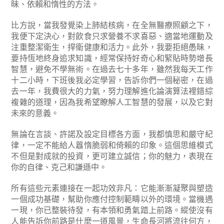
昧、依賴和惰性的方法。
比方說，當我發覺染上肺結核病，在全無醫療照顧之下，
我便下定決心，對飲食只求營養不求喜惡、適當地運動及
注重整潔衛生，捍衛健康和活力。此外，我要拒絕愚昧，
要持恆地終身追求知識，經常保持好奇心和緊貼時勢增長
智慧，避免不學無術。在過去七十多年，雖然我每天工作
十二小時，下班後我必定學習，告訴你們一個秘密，在過
去一年，我費很大的力氣，努力理解進化論演算法裡錯綜
複雜的道理，因為我希望瞭解人工智慧的發展，以及它對
未來的意義。
無論在言談、許諾及設定目標各方面，我都慎思和嚴守紀
律，一定不能給人囂惰脆弱和倚賴的印象。這個思維模式
不但是對成就的投資，更可建立誠信；你的魅力，表現在
你的自律、克己和謙遜中。
所有這些元素連接在一起功效非凡：它能漸漸凝聚與塑造
一個成功基礎，幫助你應付控制範疇以外的環境。當機遇
一現，你已整裝待發，有本領和勇氣踏上前路。縱使沒有
人能告訴你前路是什麼一道風景，生命長河將流往何方，