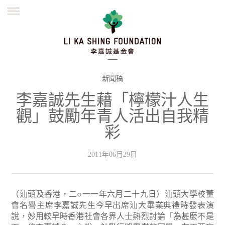
ENGLISH
繁體
简体
主頁
創辦緣起
理念願景
公益志業
新聞資訊
欺詐警示
新聞稿
李嘉誠先生藉「檸檬汁人生
並肩同行
觀」鼓勵年青人活出自我精
彩
2011年06月29日
（汕頭及香港，二○一一年六月二十九日）汕頭大學校董
會名譽主席李嘉誠先生今早出席汕大畢業典禮時發表演
說，妙用較早時香港社會各界人士熱烈討論「為甚麼不是