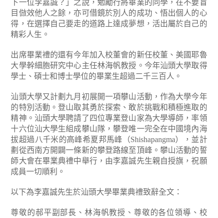
下一位李嘉誠？」之說，勉勵行將畢業的同學，在不要盲
目倣效他人之餘，亦可借鏡於別人的成功、悟出個人的心
得，在選擇自己要走的道路上達成夢想，活出屬於自己的
精彩人生。
出席畢業禮的還有今年加入校董會的新任校董、美國耶魯
大學幹細胞研究中心主任林海帆教授。今年汕頭大學取得
學士、碩士和博士學位的畢業生超過二千三百人。
汕頭大學又計劃九月初展開一項攀山活動，作為大學今年
的特別活動。登山取其勇於探索、敢於挑戰和積極進取的
精神。汕頭大學聘請了四位專業登山家為大學導師，率領
十六位汕大學生組成攀山隊，攀登唯一完全在中國境內海
拔超過八千米的高峰希夏邦馬峰（Shishapangma），並計
劃從西南方開闢一條新的攀登路線至頂峰。攀山活動的誓
師大會在畢業典禮中舉行，由李嘉誠先生親自授旗，祝願
成員一切順利。
以下為李嘉誠先生於汕頭大學畢業典禮致辭全文：
尊敬的郝平副部長、林海帆教授、尊敬的各位領導、校