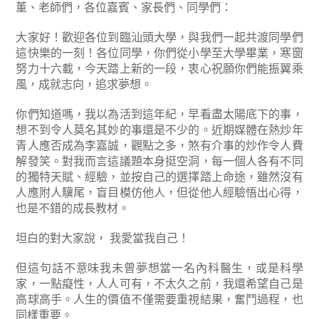
董、老師們，各位嘉賓、家長們、同學們：
大家好！歡迎各位到臨汕頭大學，與我們一起共渡同學們
這快樂的一刻！各位同學，你們從小學至大學畢業，寒窗
努力十六載，今天踏上新的一段，衷心祝願你們能振翼乘
風，成就志向，追求夢想。
你們知道嗎，我以為活到這年紀，早看盡太陽底下的事，
想不到令人莫名其妙的事還是不少的。近期媒體在熱炒年
青人應否成為李嘉誠，觀點之多，煞有介事的炒作令人費
解發笑。對我而言這議題本身挺空洞，每一個人各有不同
的獨特天賦、經驗，並按自己的選擇踏上命途，雖然沒有
人應附人驥尾，盲目模仿他人，但從他人經驗悟出心得，
也是不錯的成長教材。
坦白的對大家說， 我愛當我自己！
但這句話不意味我未曾夢想當一名內科醫生，或是科學
家，一點癡性，人人可有，不太久之前，我還希望自己是
高球高手。人生的價值不僅需要重視結果，奮鬥過程，也
同樣重要。