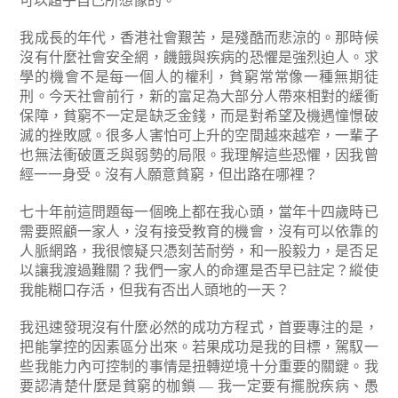
可以超乎自己所想像的。
我成長的年代，香港社會艱苦，是殘酷而悲涼的。那時候
沒有什麼社會安全網，饑餓與疾病的恐懼是強烈迫人。求
學的機會不是每一個人的權利，貧窮常常像一種無期徒
刑。今天社會前行，新的富足為大部分人帶來相對的緩衝
保障，貧窮不一定是缺乏金錢，而是對希望及機遇憧憬破
滅的挫敗感。很多人害怕可上升的空間越來越窄，一輩子
也無法衝破匱乏與弱勢的局限。我理解這些恐懼，因我曾
經一一身受。沒有人願意貧窮，但出路在哪裡？
七十年前這問題每一個晚上都在我心頭，當年十四歲時已
需要照顧一家人，沒有接受教育的機會，沒有可以依靠的
人脈網路，我很懷疑只憑刻苦耐勞，和一股毅力，是否足
以讓我渡過難關？我們一家人的命運是否早已註定？縱使
我能糊口存活，但我有否出人頭地的一天？
我迅速發現沒有什麼必然的成功方程式，首要專注的是，
把能掌控的因素區分出來。若果成功是我的目標，駕馭一
些我能力內可控制的事情是扭轉逆境十分重要的關鍵。我
要認清楚什麼是貧窮的枷鎖 — 我一定要有擺脫疾病、愚