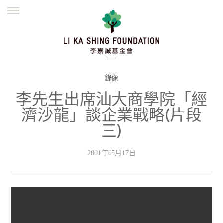
ENGLISH
繁體
简体
主頁
創辦緣起
理念願景
公益志業
新聞資訊
欺詐警示
錄像
李先生出席汕大商學院「經
並肩同行
濟沙龍」談企業戰略(片段
三)
2001年05月17日