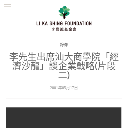
ENGLISH
繁體
简体
主頁
創辦緣起
理念願景
公益志業
新聞資訊
欺詐警示
錄像
李先生出席汕大商學院「經
並肩同行
濟沙龍」談企業戰略(片段
二)
2001年05月17日