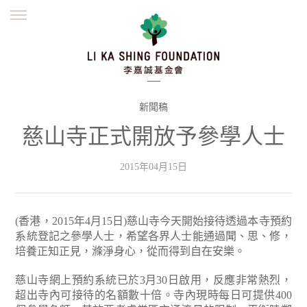
ENGLISH
繁體
简体
主頁
創辦緣起
理念願景
公益志業
新聞資訊
欺詐警示
新聞稿
慈山寺正式開放予參學人士
並肩同行
2015年04月15日
(香港，2015年4月15日)慈山寺今天開始接待透過本寺預約
系統登記之參學人士，希望各界人士能通過聞、思、修，
培養正知正見，滌淨身心，從而得到自在安樂。
慈山寺網上預約系統已於3月30日啟用，反應非常熱烈，
超出寺內可接待的名額數十倍。寺內現時每日可提供400