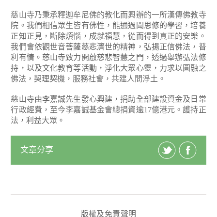
慈山寺乃秉承釋迦牟尼佛的教化而興辦的一所漢傳佛教寺
院。我們相信眾生皆有佛性，能通過聞思修的學習，培養
正知正見，斷除煩惱，成就福慧，從而得到真正的安樂。
我們會依觀世音菩薩慈悲濟世的精神，弘揚正信佛法，普
利有情。慈山寺致力開啟慈悲智慧之門，透過舉辦弘法修
持，以及文化教育等活動，淨化大眾心靈，力求以圓融之
佛法，契理契機，服務社會，共建人間淨土。
慈山寺由李嘉誠先生發心興建，捐助全部建設資金及日常
行政經費，至今李嘉誠基金會總捐資逾17億港元。護持正
法，利益大眾。
文章分享
版權及免責聲明