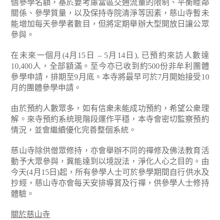
個參學名額，基於要考慮當區交通流量的限制、平衡睦鄰
關係、參學質量，以及保持寺院清淨等因素，慈山寺暫未
能增加每天參學者數目，但將定期舉辦大型開放日讓公眾
參與。
在未來一個月(4月15日 – 5月14日), 已預約來訪人數達
10,400人，全部額滿。至今亦已收到約500份非牟利團體
參學申請，排期至9月底。本寺將最早可於7月開始接受10
月的團體參學申請。
由於預約人數眾多，如有信衆未能成功預約，希望公衆理
解。來寺預約系统現階段運作平穩，本寺會密切監察預約
情況，並會繼續優化完善整個系統。
慈山寺除供僧眾修持，亦會舉辦不同的禪修及佛法教育活
動予大眾參與，冀能達到以境說法，淨化人心之目的。由
今天(4月15日)起，所有參學人士可於參學期間自行供水及
抄經，慈山寺亦會每天安排導賞及行禪，供參學人士修持
體驗。
關於慈山寺