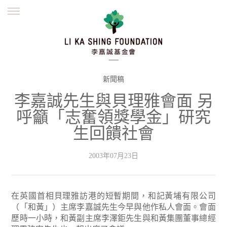
ENGLISH
繁體
简体
主頁
創辦緣起
理念願景
公益志業
新聞資訊
欺詐警示
新聞稿
李嘉誠先生與貝理雅會面 另
並肩同行
呼籲「志奮領獎學金」研究
生回饋社會
2003年07月23日
在英國首相貝理雅訪港的短暫期間，和記黃埔有限公司
（「和黃」）主席李嘉誠先生今早與他作私人會面。會面
歷時一小時，和黃副主席李澤鉅先生與和黃集團董事總經