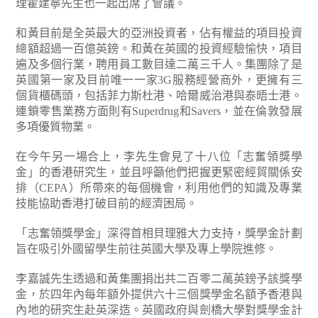
理霍建寧先生也一起出席了會議。
和黃目前是全英最大的亞洲投資者，佔有權益的項目投資
總額超過一百億英鎊。和黃在英國的投資經驗愉快，項目
遍及多個行業，聘用員工數目達二萬三千人。集團除了是
英國第一家及目前唯一一家3G服務經營商外，更擁有三
個貨櫃碼頭，包括菲力斯杜港、哈爾威治港與泰晤士港。
連鎖零售業務方面則有Superdrug和Savers，並在倫敦發展
多項優質物業。
在今午另一場合上，李先生會見了十八位「志奮領獎學
金」的香港研究生，並且呼籲他們把握更緊密經貿關係安
排（CEPA）所帶來的每個機會，利用他們的知識及專業
技能協助香港打破目前的經濟困局。
「志奮領獎學金」深得首相貝理雅大力支持，獎學金計劃
旨在吸引外國留學生前往英國大學及專上學院進修。
李嘉誠先生透過和黃集團捐出共二百零二萬英鎊予該獎學
金，於四年內每年額外提供六十三個獎學金名額予香港與
內地的研究生赴英深造。英國政府與劍橋大學對獎學金計