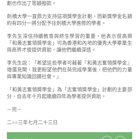
劃也作出了等額撥款。
劍橋大學一直鼎力支持這項獎學金計劃，而新獎學金名額
約有四分一將分配予往劍橋大學進修的學者。
李先生深信持續教育與終生學習的重要，他表示很高興
「和黃志奮領獎學金」可為香港和內地的優秀大學畢業生
與商界才俊提供資助，讓他們繼續深造。
李先生說：「希望這些學者可藉著『和黃志奮領獎學金』
增廣見聞，我更盼望他們在英完成學業後，把他們的力量
與專業知識回饋社會。」
「和黃志奮領獎學金」為「志奮領獎學金」計劃的主要部
分，自去年十月起連續四年為學者提供資助。
－完－
二○○三年七月二十三日