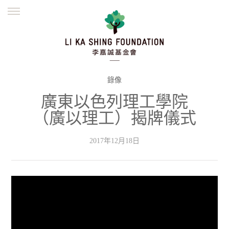
ENGLISH
繁體
简体
主頁
創辦緣起
理念願景
公益志業
新聞資訊
欺詐警示
錄像
廣東以色列理工學院
並肩同行
（廣以理工）揭牌儀式
2017年12月18日