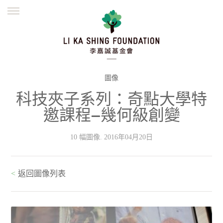
ENGLISH
繁體
简体
主頁
創辦緣起
理念願景
公益志業
新聞資訊
欺詐警示
圖像
科技夾子系列：奇點大學特
並肩同行
邀課程—幾何級創變
10 幅圖像. 2016年04月20日
<
返回圖像列表