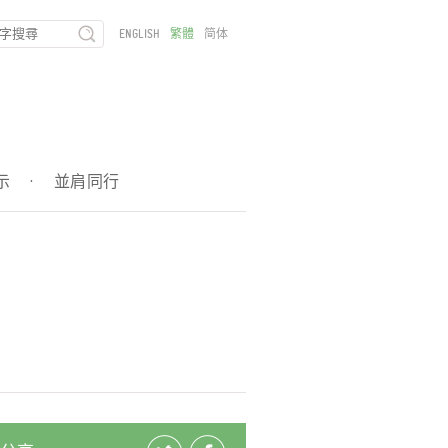
ENGLISH
繁體
简体
示
·
並肩同行