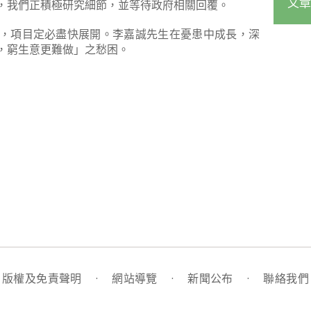
文章
，我們正積極研究細節，並等待政府相關回覆。
，項目定必盡快展開。李嘉誠先生在憂患中成長，深
，窮生意更難做」之愁困。
版權及免責聲明
·
網站導覽
·
新聞公布
·
聯絡我們