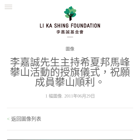
ENGLISH
繁體
简体
主頁
創辦緣起
理念願景
公益志業
新聞資訊
欺詐警示
圖像
李嘉誠先生主持希夏邦馬峰
並肩同行
攀山活動的授旗儀式，祝願
成員攀山順利。
1 幅圖像. 2011年06月29日
<
返回圖像列表