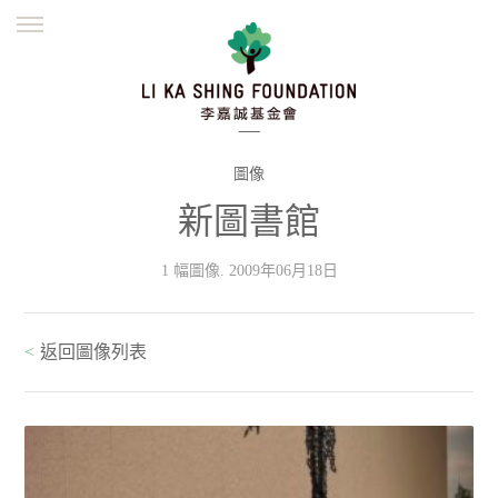
ENGLISH
繁體
简体
主頁
創辦緣起
理念願景
公益志業
新聞資訊
欺詐警示
圖像
新圖書館
並肩同行
1 幅圖像. 2009年06月18日
<
返回圖像列表