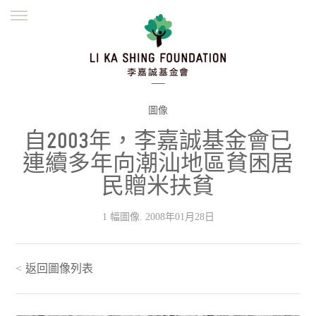
ENGLISH
繁體
简体
主頁
創辦緣起
理念願景
公益志業
新聞資訊
欺詐警示
圖像
自2003年，李嘉誠基金會已
並肩同行
連續多年向潮汕地區貧困居
民贈米扶貧
1 幅圖像. 2008年01月28日
<
返回圖像列表