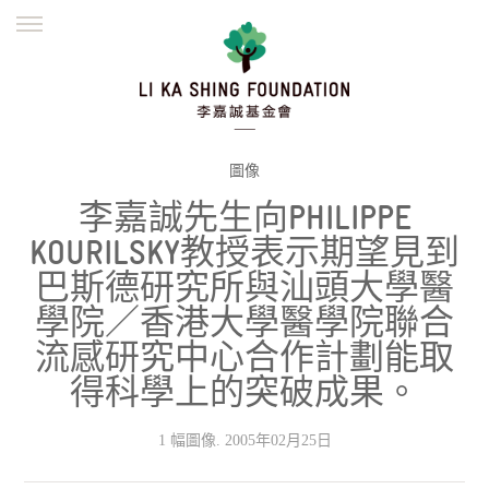
ENGLISH
繁體
简体
主頁
創辦緣起
理念願景
公益志業
新聞資訊
欺詐警示
圖像
李嘉誠先生向PHILIPPE
並肩同行
KOURILSKY教授表示期望見到
巴斯德研究所與汕頭大學醫
學院／香港大學醫學院聯合
流感研究中心合作計劃能取
得科學上的突破成果。
1 幅圖像. 2005年02月25日