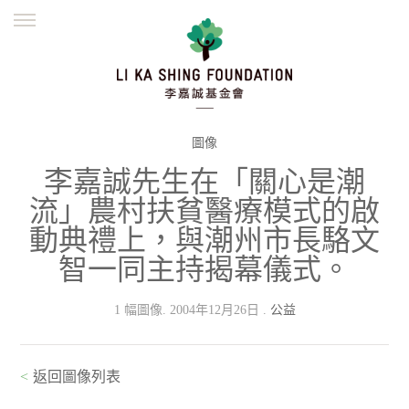
ENGLISH
繁體
简体
主頁
創辦緣起
理念願景
公益志業
新聞資訊
欺詐警示
圖像
李嘉誠先生在「關心是潮
並肩同行
流」農村扶貧醫療模式的啟
動典禮上，與潮州市長駱文
智一同主持揭幕儀式。
1 幅圖像. 2004年12月26日 .
公益
<
返回圖像列表