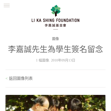
ENGLISH
繁體
简体
主頁
創辦緣起
理念願景
公益志業
新聞資訊
欺詐警示
圖像
李嘉誠先生為學生簽名留念
並肩同行
1 幅圖像. 2010年09月13日
<
返回圖像列表