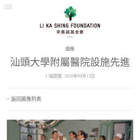
ENGLISH
繁體
简体
主頁
創辦緣起
理念願景
公益志業
新聞資訊
欺詐警示
圖像
汕頭大學附屬醫院設施先進
並肩同行
1 幅圖像. 2010年09月13日
<
返回圖像列表