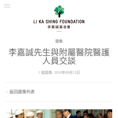
ENGLISH
繁體
简体
主頁
創辦緣起
理念願景
公益志業
新聞資訊
欺詐警示
圖像
李嘉誠先生與附屬醫院醫護
並肩同行
人員交談
1 幅圖像. 2010年09月13日
<
返回圖像列表