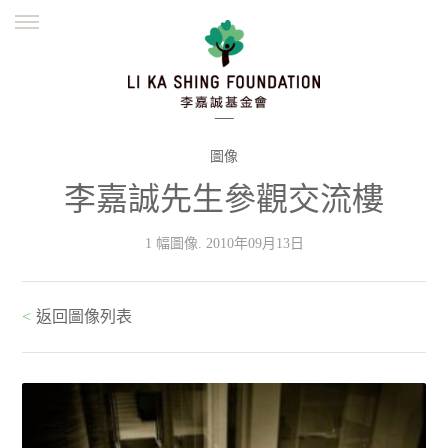
ENGLISH
繁體
简体
主頁
創辦緣起
理念願景
公益志業
新聞資訊
欺詐警示
圖像
李嘉誠先生參觀交流樓
並肩同行
1 幅圖像. 2010年09月13日
<
返回圖像列表