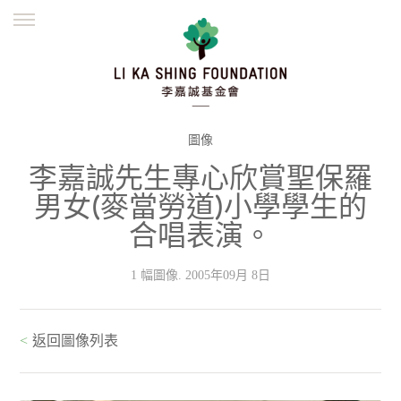
ENGLISH
繁體
简体
主頁
創辦緣起
理念願景
公益志業
新聞資訊
欺詐警示
圖像
李嘉誠先生專心欣賞聖保羅
並肩同行
男女(麥當勞道)小學學生的
合唱表演。
1 幅圖像. 2005年09月 8日
<
返回圖像列表