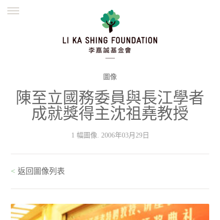
ENGLISH
繁體
简体
主頁
創辦緣起
理念願景
公益志業
新聞資訊
欺詐警示
圖像
陳至立國務委員與長江學者
並肩同行
成就獎得主沈祖堯教授
1 幅圖像. 2006年03月29日
<
返回圖像列表