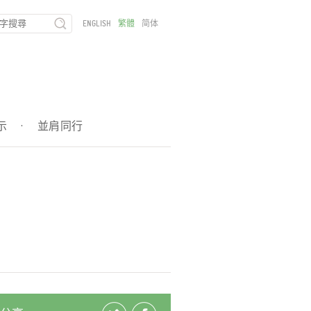
ENGLISH
繁體
简体
示
·
並肩同行