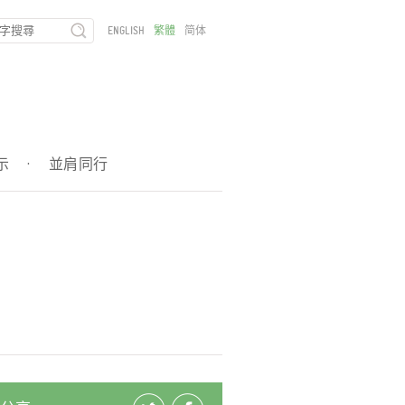
ENGLISH
繁體
简体
示
·
並肩同行