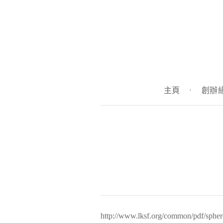
主頁
·
創辦
http://www.lksf.org/common/pdf/sphe