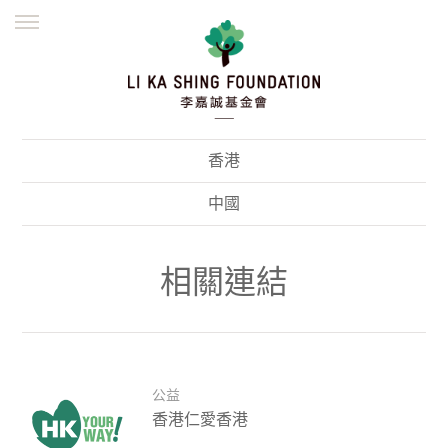
ENGLISH
繁體
简体
主頁
創辦緣起
理念願景
公益志業
新聞資訊
欺詐警示
香港
並肩同行
中國
相關連結
公益
香港仁愛香港