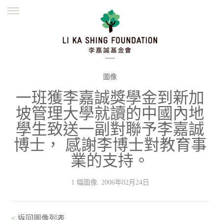
ENGLISH
繁體
简体
主頁
創辦緣起
理念願景
公益志業
新聞資訊
欺詐警示
圖像
一班獲李嘉誠獎學金到新加
並肩同行
坡管理大學就讀的中國內地
學生致送一副對聯予李嘉誠
博士， 感謝李博士對教育事
業的支持。
1 幅圖像. 2006年02月24日
<
返回圖像列表