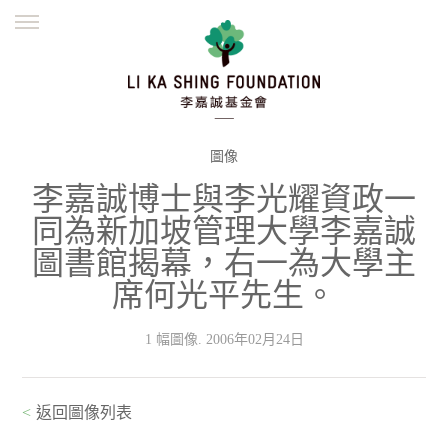
ENGLISH
繁體
简体
主頁
創辦緣起
理念願景
公益志業
新聞資訊
欺詐警示
圖像
李嘉誠博士與李光耀資政一
並肩同行
同為新加坡管理大學李嘉誠
圖書館揭幕，右一為大學主
席何光平先生。
1 幅圖像. 2006年02月24日
<
返回圖像列表