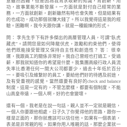
意雖然困難，但是因為我肯求取新的知識，肯創新、用
功，故事業能不斷發展。一方面就是對付自己經常的業
務，一方面就創新，創新雖然有時也會失敗，但是結果有
的也成功，成功那個就賺大錢了。所以我覺得這是我的經
驗。困難啊，我今天跟你講，就是一種鍛煉的形式。
問： 李先生手下有許多傑出的高層管理人員，可謂”臥虎
藏虎”。請問您是如何降龍伏虎，激勵和約束他們，使得
他們既能接受管理又保持自主性和創造性？
答： 很幸
運，我跟員工的關係非常好。我自己曾經也打過工，受過
薪，那我就知道你的希望是什麼。我集團高級行政人員流
失率比香港任何一間大公司都要少，過去十年低於百分
一。要吸引及維繫好的員工，要給他們好的待遇及前途，
及有受重視的感覺。當然還要有良好的check and balance
制度，這是一定有的，不管怎麼樣，都要有個制度，不能
山高皇帝遠，一個人啊，好的也會變壞。
還有一個，我老是在說一句話，親人並不一定就是親信，
一個人你要跟他相處，日子久了你覺得他的思路，跟你一
樣是正面的，那你就應該可以信任他。如果有一個表弟，
表弟是非常親的啦，如果你用人唯親的話，那麼企業就一