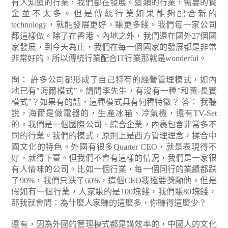
有人知道的行業，我們都在發展。這類的行業，需要的資
金並不太多。但是傳統行業如果能夠配合新的
technology，就能發展更好，賺更多錢。我們每一家公司
都這樣做。除了在香港、內地之外，我們還在國外27個國
家發展，到今天為止，我們在每一個國家的發展都是非常
非常好的。所以傳統行業配合IT行業那就是wonderful。
問： 許多公司都形成了自己特有的經營管理模式，如內
地已有”海爾模式”。請問李先生，有沒有一種”和黃-長實
模式”？如果有的話，這種模式具有何種特徵？
答： 我聽
說，海爾是做電器的，生產冰箱、冷氣機，還有TV-Set
的。我們是一個國際公司、綜合企業，內裹包含非常多不
同的行業。我們的模式，原則上是西方管理理念，揉合中
國文化的特色。外國有很多Quarter CEO，就是表現得不
好，就得下臺。但我們不會有這樣的情況，我們是一家很
有人情味的公司。比如一個行業，每一個同行的業績都趺
了90%，我們只趺了60%，這個CEO我還要獎勵他。但是
假如有一個行業，人家賺的是100塊錢，我們賺80塊錢，
那我就會問：為什麼人家賺的這麼多，你賺得這麼少？
還有，因為外國的管理模式都是講效率的，中國人的文化