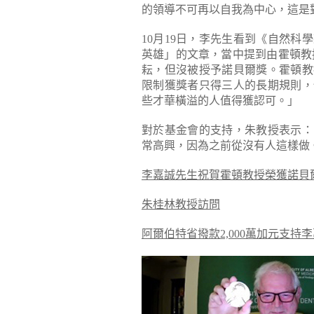
的領導不可再以自我為中心，這是
10月19日，李先生看到《自然
英雄」的文章，當中提到由霍頓教
耘，但沒被授予諾貝爾獎。霍頓教
限制獲獎者只得三人的長期規則，
些才華橫溢的人值得獲認可。」
對於基金會的支持，朱教授表示：
常高興，因為之前從沒有人這樣做
李嘉誠先生祝賀霍頓教授榮獲諾貝
朱桂林教授訪問
阿爾伯特省撥款2,000萬加元支持