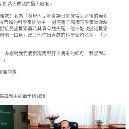
對創造大成就的最大局限。
科學雜誌》名為「發現丙型肝炎諾貝爾獎得主背後的無名
授帶領的科學家團隊中， 另有兩華裔病毒學家默默耕
授接受諾貝爾獎時其實有點失落，他不能改變諾貝爾
但他一口氣列出其他作出貢獻的科學家們名字，「這
「多謝對我們俩發現丙型肝炎病毒的認可，我感到非
。」
爾醫學獎
李嘉誠應用病毒學研究所