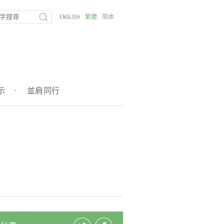
ENGLISH
繁體
简体
示
·
並肩同行
運