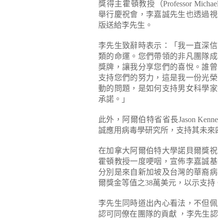
獎得主霍頓教授（Professor Michael 
舉行慶祝會，李嘉誠先生也透過視
版送給李先生。
李先生致辭時表示：「我一直深信
類的命運。您們帶領的非凡團隊成
獎牌，讓我分享您們的喜悅。誰曾
支持您們的努力，這是我一份光榮
動的問題，是如何支持男女科學家
承諾。」
此外，阿爾伯特省省長Jason Ke
誠應用病毒學研究所，支持其未來
在加拿大阿爾伯特大學諾貝爾獎祝
霍頓教授一度哽咽，宣佈李嘉誠基
分別是來自新加坡及台灣的華裔病
爾獎金等值之38萬美元，以示支持
李先生同時道出內心看法，不但佩
認可同僚在團隊的貢獻 ，李先生