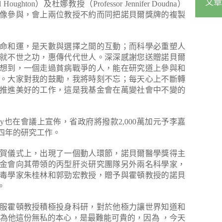
文章
Houghton）及杜娜教授（Professor Jennifer Doudna）
像參與，會上兩位教授不約而同把諾貝爾獎牌的複製
命和運，是天數與選擇之間的互動；而科學必重塑人
就不世之功，惠傳代代世人。深深感謝您送贈諾貝爾
想到，一個走過貧病戰爭的人，能在研究道上參與和
。大家對我的鼓勵，我將時刻不忘；每天心上不斷轉
推進美好的工作，這是我基金會在萬變社會中不變的
nney也在會議上宣佈，省政府將撥款2,000萬加元予李嘉
四年的研究工作。
賀儀式上，出現了一個動人環節，諾貝爾醫學獎得主
金會向其帶領的丙型肝炎研究團隊另外兩名科學家，
毒學家朱桂林和郭勁宏教授，贈予與霍頓教授的諾貝
。
服霍頓教授積極投身科研，對於他極力讓世界知道和
認為他這份無私的本心，是最難能可貴的，因為 ，今天