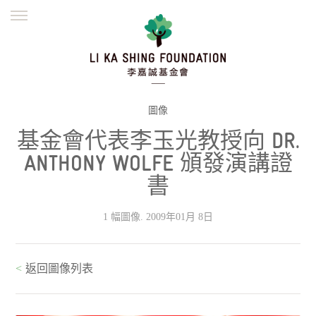
ENGLISH
繁體
简体
主頁
創辦緣起
理念願景
公益志業
新聞資訊
欺詐警示
圖像
基金會代表李玉光教授向 DR.
並肩同行
ANTHONY WOLFE 頒發演講證
書
1 幅圖像. 2009年01月 8日
<
返回圖像列表