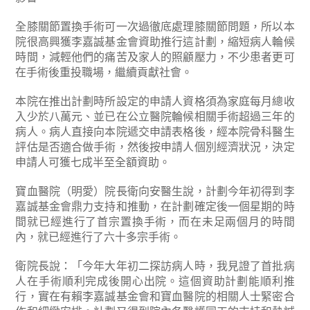
全膝關節置換手術可一次過徹底處理膝關節問題，所以本
院很高興獲李嘉誠基金會資助推行這計劃，縮短病人輪候
時間，減輕他們的痛苦及家人的照顧壓力，不少患者更可
在手術後重投職場，繼續貢獻社會。
本院在推出計劃時所設定的申請人資格須為家庭每月總收
入少於八萬元、並已在公立醫院輪候相關手術超過三年的
病人。病人直接向本院遞交申請表格後，經本院骨科醫生
評估是否適合做手術，然後按申請人個別經濟狀況，決定
申請人可獲七成半至全額資助。
寶血醫院（明愛）院長衛向安醫生說，計劃今年初得到李
嘉誠基金會鼎力支持和推動，在計劃確定後一個星期的時
間就已經進行了首宗置換手術，而在未足兩個月的時間
內，就已經進行了六十多宗手術。
衛院長說：「今年大年初二探訪病人時，我見證了首批病
人在手術順利完成後開心出院。這個資助計劃能順利推
行，實在有賴李嘉誠基金會和寶血醫院的相關人士緊密合