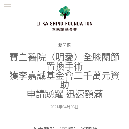
ENGLISH
繁體
简体
主頁
創辦緣起
理念願景
公益志業
新聞資訊
欺詐警示
新聞稿
寶血醫院（明愛）全膝關節
並肩同行
置換手術
獲李嘉誠基金會二千萬元資
助
申請踴躍 迅速額滿
2021年04月06日