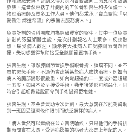
作和細緻安排。計劃又得到院內各醫護同工的支持和熱誠
參與，這當然包括了計劃內的五位骨科醫生和多位護士、
物理治療師及眾多工作人員。他們都秉承了寶血醫院『以
愛醫治 締造希望』的宗旨去服務病人。」
負責計劃的骨科團隊均為經驗豐富的醫生，其中一位負責
計劃的張堅穎醫生說，是次計劃報名人士眾多，反應熱
烈，廣受病人歡迎，顯示有大批病人正受膝關節問題困
擾，急切想獲得幫助接受全膝關節置換手術。
張醫生說，雖然膝關節置換手術跟骨折、腫瘤不同，並不
屬於緊急手術，不過仍會建議某些病人盡快治療。例如有
病人的腿部變形很嚴重，如內彎超過約二十度或外翻超過
十五度，如果不及早接受手術，幾年後變形可能惡化，同
時會引起韌帶鬆脫而令到手術變得更複雜。
張醫生說，基金會資助今次計劃，最大意義在於能夠幫助
到一班因受經濟條件限制而缺乏選擇的病人。
「病人當然可以繼續在公立醫院輪候，只是他們的手術排
期時間實在太長。受這病影響的病者大都是上年紀的人，