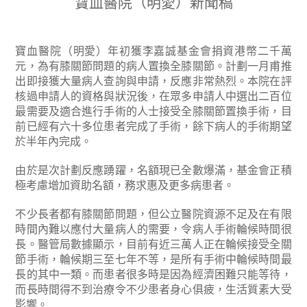
寶血醫院（明愛）新聞稿
寶血醫院（明愛）年初獲李嘉誠基金會捐資港幣二千萬
元，為有膝關節問題的病人置換全膝關節。計劃一月甫推
出即接獲大量病人查詢與申請，反應非常熱烈。本院在評
核過申請人的資格與狀況後，在眾多申請人中選出二百位
最需要及適合進行手術的人士接受全膝關節置換手術，目
前已經有六十多位患者完成了手術，餘下病人的手術期望
於半年內完成。
由於是次計劃反應踴躍，名額現已全數爆滿，基金會正積
極考慮增加資助名額，務求惠及更多病患者。
不少長者都有膝關節問題，但公立醫院資源不足及在有限
時間內難以應付大量病人的需要，令病人手術輪候時間很
長。醫管局數據顯示，目前有近三萬人正在輪候接受全關
節手術，輪候期三至七年不等，是所有手術中輪候時間最
長的其中一類。而患者很多時是因為經濟困難只能等待，
而長時間得不到治療令不少患者身心俱疲，生活質素大受
影響。