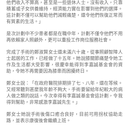
他們收入不算高，甚至是一些退休人士，沒有收入，只靠
積蓄或子女供養維持，經濟能力實在影響到他們的選擇。
這計劃不僅可以幫助他們減輕痛楚，還令他們恢復正常而
有質素的生活。」
是次計劃中不少患者都是在職中年，計劃不僅令他們不用
再依賴家人照顧外，更可以重投工作崗位服務社會。
完成了手術的鄭淑賢女士還未滿六十歲，從事照顧智障人
士起居的工作，已經做了十五年。她說膝關節痛楚令她工
作及生活都大受影響，很慶幸能得到李嘉誠基金會的資
助，令她不再需要因為膝患而困擾終日。
鄭女士說：「在政府醫院排期排了七、八年，還在等候。
又經常聽到甚麼我年齡不夠大，手術要留給年紀較大的病
人做之類的說話。今次幸得有李嘉誠基金會這計劃，令我
得到幫助，非常感激李嘉誠先生。」
鄭女士她說手術後傷口癒合良好，目前可用拐杖協助走
路，並表示康復後會繼續上班。