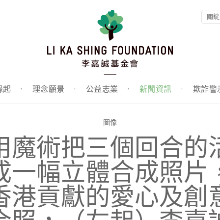
緣起
·
理念願景
·
公益志業
·
新聞資訊
·
欺詐警
圖像
用魔術把三個回合的
成一幅立體合成照片
香港貢獻的愛心及創