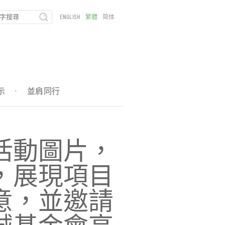
ENGLISH
繁體
简体
示
·
並肩同行
活動圖片，
，展現項目
意，並邀請