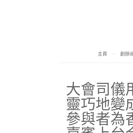
主頁
·
創辦
大會司儀
靈巧地變
參與者為