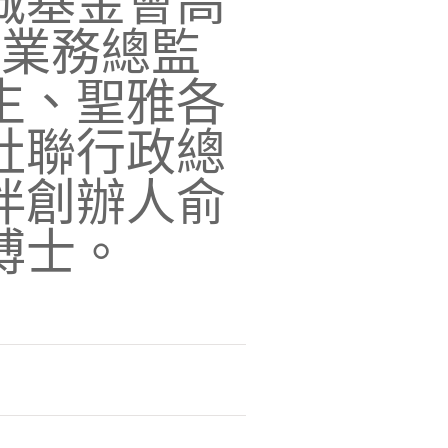
誠基金會高
聯業務總監
生、聖雅各
社聯行政總
伴創辦人俞
博士。