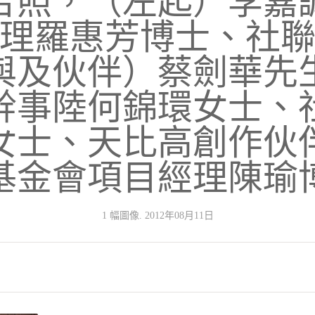
合照，（左起）李嘉
理羅惠芳博士、社
與及伙伴）蔡劍華先
幹事陸何錦環女士、
女士、天比高創作伙
基金會項目經理陳瑜
1 幅圖像. 2012年08月11日