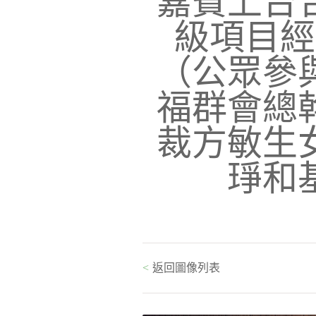
嘉賓上台
級項目經
（公眾參
福群會總
裁方敏生
琤和
<
返回圖像列表