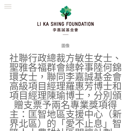
ENGLISH
繁體
简体
主頁
創辦緣起
理念願景
公益志業
新聞資訊
欺詐警示
圖像
社聯行政總裁方敏生女士、
並肩同行
聖雅各福群會總幹事陸何錦
環女士，聯同李嘉誠基金會
高級項目經理羅惠芳博士和
項目經理陳瑜博士，分別頒
贈支票予兩名專業獎項得
主：匡智地區支援中心（新
界北區）的「愛不止息」智