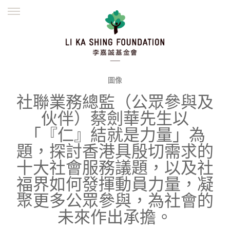
ENGLISH
繁體
简体
主頁
創辦緣起
理念願景
公益志業
新聞資訊
欺詐警示
圖像
社聯業務總監（公眾參與及
並肩同行
伙伴）蔡劍華先生以
「『仁』結就是力量」為
題，探討香港具殷切需求的
十大社會服務議題，以及社
福界如何發揮動員力量，凝
聚更多公眾參與，為社會的
未來作出承擔。