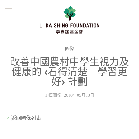
ENGLISH
繁體
简体
主頁
創辦緣起
理念願景
公益志業
新聞資訊
欺詐警示
圖像
改善中國農村中學生視力及
並肩同行
健康的 <看得清楚 學習更
好> 計劃
1 幅圖像. 2010年05月13日
<
返回圖像列表