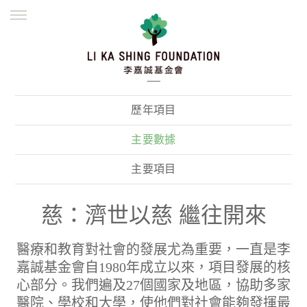
ENGLISH
繁體
简体
主頁
創辦緣起
理念願景
公益志業
新聞資訊
欺詐警示
歷年項目
並肩同行
主要數據
主要項目
慈：濟世以慈 繼往開來
醫療和教育對社會的發展尤為重要，一直是李
嘉誠基金會自1980年成立以來，項目發展的核
心部分。我們遍及27個國家及地區，協助多家
醫院、學校和大學，使他們對社會能夠發揮最