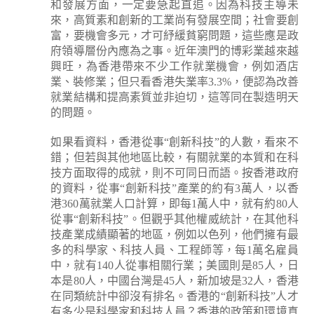
和發展方面，一定要急起直追。因為科技主導未
來，高質素和創新的工業尚有發展空間；社會要創
富，要機會多元，才可紓緩貧窮問題，這些應是政
府領導層份內應為之事。近年澳門的博彩業越來越
興旺，為香港帶來不少工作就業機會，例如酒店
業、裝修業；但只看香港失業率3.3%，便認為改善
就業結構和提高素質並非迫切，這等同在製造明天
的問題。
如果看資料，香港從事“創新科技”的人數，看來不
錯；但若與其他地區比較，有關就業的本質和在科
技方面取得的成就，則不可同日而語。按香港政府
的資料，從事“創新科技”產業的約有3萬人，以香
港360萬就業人口計算，即每1萬人中，就有約80人
從事“創新科技”。但觀乎其他權威統計，在其他科
技產業成績顯著的地區，例如以色列，他們擁有最
多的科學家、科技人員、工程師等，每1萬名雇員
中，就有140人從事相關行業；美國則是85人，日
本是80人，中國台灣是45人，新加坡是32人，香港
在同類統計中卻沒有排名。香港的“創新科技”人才
有多少是科學家和科技人員？香港的政策和環境真