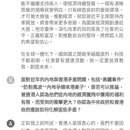
能不繼續支持商人，使經濟持續發展。一個有清晰
思維的領導就會明白，只有締造良好的營商環境，
才可做大做強，推動經濟，就如習近平主席堅持改
革開放，將會帶來更多奇跡，為國家經濟開創康莊
大道；他亦重申，深化改革的目的是為了社會的公
平、正義和富足，對推動良治的堅持，將燃起人民
的希望和信心。
在全球一體化下，國與國之間競爭越趨激烈，科技
不斷創新，社會要有健康流動，就一定要投資教
育、創造未來。
面對近年的內地與香港矛盾問題，包括“高鐵事件”
“奶粉風波”“內地孕婦來港產子”，是否可以推論，
普通港人認為他們從內地的經濟騰飛中獲得的福利
有限，而受到的衝擊更大？你認為中央政府和香港
政府應該如何化解這些矛盾？
正如我之前所述，香港人是很真心的，我們不要因