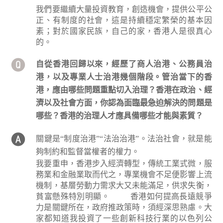
我們要繼續大量投資教育，創造機會，提供公平公
正、有制度的社會，這是持續穩定繁榮的基本因
素；對於國家民族，自己的家，香港人是很真心
的。
自從香港回歸以來，經歷了商人治港、公務員治
港，以及專業人士治港幾個階段。管治當下的香
港，應由哪些問題重點切入治理？香港在政治、經
濟以及社會方面，你認為面臨最急迫解決的問題是
哪些？香港的治理人才應具備哪些才能與素質？
關鍵是“制度治港”“法治治港”。法治社會，就是能
夠制約和監督當權者的權力。
我要重申，香港步入經濟轉型，傳統工業式微，服
務業和金融業取而代之，專業機會不足便影響上流
機制，基層勞動力需求大又未能滿足，供求失衡，
貧富懸殊特別明顯。
香港如何提高長遠競爭
力是關鍵所在，政府推政策時，須經深思熟慮。大
家都知道我投資了一些創新科技行業的以色列公