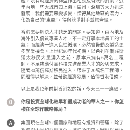
題，沒有就經濟的轉型作出相應及有效的對策。近
年內地一些大城市如上海、廣州、深圳等大力迅速
發展，我們需要思變求變，懂得其他地區的潛力，
化為自己的“東風”，得與競爭對手並駕齊驅。
香港需要解決人才缺乏的問題。要知道，由內地及
海外引入優質專業人才，不一定打擊本地員工的士
氣；而經濟一進入良性循環，必然會帶動及製造更
多就業機會。上世紀90年代初期，以色列在俄羅斯
猶太移民大量湧入之前，原本只擁有6萬名工程
師，不足夠應付高科技先進產業人才的殷切需求，
隨著80萬俄羅斯移民進入，帶來了20萬名工程師，
問題得以解決，並帶動經濟發展，值得香港借鏡。
以上是我12年前對香港說的話，今天已一一應驗。
你是投資全球化較早和最成功者的華人之一。你怎
樣在全球作戰略佈局？
集團現在全球52個國家和地區有投資和營運，除了