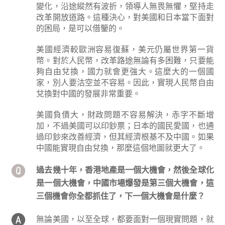
變化，沿途縱然有波折，領導人無畏無懼，堅持走
改革開放道路。這種決心，對美國和日本當下面對
的困局，是可以借鑒的。
美國經濟較歐洲容易復蘇，美元仍屬世界第一貨
幣。對於人民幣，改革路途無論有多困難，只要能
夠自由兌換，國力就會更強大。這麼大的一個國
家，別人要沽空並不容易。因此，實現人民幣自由
兌換對中國的發展非常重要。
美國負債大，財政問題不容易解決，赤字不斷增
加，不過美國可以印鈔票；日本的國民愛國，也通
過印鈔來改善經濟，但其經濟根基不及中國。如果
中國能實現自由兌換，那麼這個地圖就更大了。
過去幾十年，香港地產是一個大機會，然後全球化
是一個大機會，中國市場爆發是第三個大機會，這
三個機會你全都抓住了，下一個大機會是什麼？
無論美國，以至全球，都要面對一個現實問題，就