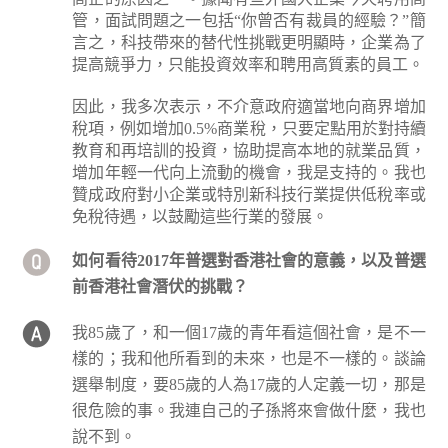
管，面試問題之一包括“你曾否有裁員的經驗？”簡
言之，科技帶來的替代性挑戰更明顯時，企業為了
提高競爭力，只能投資效率和聘用高質素的員工。
因此，我多次表示，不介意政府適當地向商界增加
稅項，例如增加0.5%商業稅，只要定點用於對持續
教育和再培訓的投資，協助提高本地的就業品質，
增加年輕一代向上流動的機會，我是支持的。我也
贊成政府對小企業或特別新科技行業提供低稅率或
免稅待遇，以鼓勵這些行業的發展。
如何看待2017年普選對香港社會的意義，以及普選
前香港社會潛伏的挑戰？
我85歲了，和一個17歲的青年看這個社會，是不一
樣的；我和他所看到的未來，也是不一樣的。談論
選舉制度，要85歲的人為17歲的人定義一切，那是
很危險的事。我連自己的子孫將來會做什麼，我也
說不到。