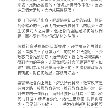
來說，是頗為困擾的，但切忌“情緒政策化”，因為
這是個大滑坡，會造成惡性循環。
我自己是窮苦出身，經歷過家徒四壁的滋味，這是
刻骨銘心的。我很明白天天要擔憂生活的感受。滋
生民粹乃人之常情，但社會的重點是如何解決問
題，而不要停滯在憤怒情緒的階段。
面對社會基層問題日漸複雜，只從扶貧的思維出
發，是解決不了競爭力不足的問題；很遺憾，不少
政客只會推波助浪，結聚憤怒，視之為得到選票、
得到權力的平台，比聚焦解決社會問題更重要。如
果社會因為太多紛爭而停滯不前，經濟發展政策沒
有朝氣，對任何階層，都沒有好處。
要實現社會向上流動，解決跨代貧窮，教育改革是
必由之路；投資教育失當、推行教育改革不當，是
對未來的一種罪行。面對科技日新月異，工業化替
代力日強，精準自動化，給“生產隊伍”提供再培
訓，已是刻不容緩。
香港在創新科技的投資