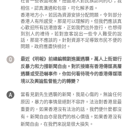
社會一些表面現象，扭曲港人對民族認同的心；我
相信，認真溝通和包容，可化解矛盾。
香港地方小，若因為資源安排分配問題，令到部分
香港人有所感受，那是可以理解的。但我們應該真
心歡迎所有訪港旅客，正如我們出外旅行，也想得
到別人的禮待，若對旅客說出一些令人難受的說
話，那是不應該的。針對資源不足導致市民不便的
問題，政府應盡快檢討。
最近《明報》前總編輯劉進圖遇襲，萬人上街遊行
反暴力和力撐新聞自由。對於接連有香港傳媒高層
遇襲或受恐嚇事件，你如何看待現今的香港傳媒環
境以及輿論監督能力的轉變？
當看見劉先生遇襲的新聞，我是心傷的，無論任何
原因，暴力的事情是絕對不容許。法治對香港是最
重要的，如果香港沒有法治的話，我們便什麼都沒
有。新聞自由亦是我們的核心價值。如果香港沒有
新聞自由，在我們來說是很大損失。