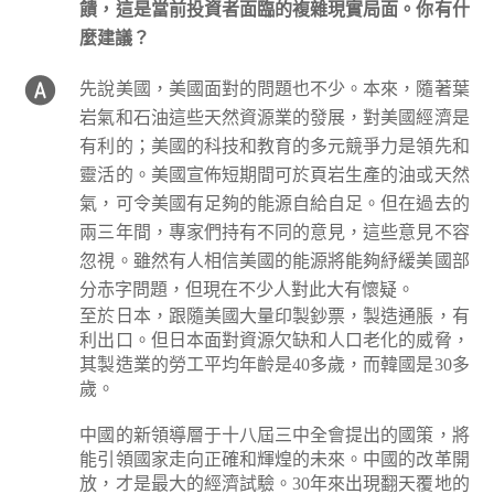
饋，這是當前投資者面臨的複雜現實局面。你有什
麼建議？
先說美國，美國面對的問題也不少。本來，隨著葉
岩氣和石油這些天然資源業的發展，對美國經濟是
有利的；美國的科技和教育的多元競爭力是領先和
靈活的。美國宣佈短期間可於頁岩生產的油或天然
氣，可令美國有足夠的能源自給自足。但在過去的
兩三年間，專家們持有不同的意見，這些意見不容
忽視。雖然有人相信美國的能源將能夠紓緩美國部
分赤字問題，但現在不少人對此大有懷疑。
至於日本，跟隨美國大量印製鈔票，製造通脹，有
利出口。但日本面對資源欠缺和人口老化的威脅，
其製造業的勞工平均年齡是40多歲，而韓國是30多
歲。
中國的新領導層于十八屆三中全會提出的國策，將
能引領國家走向正確和輝煌的未來。中國的改革開
放，才是最大的經濟試驗。30年來出現翻天覆地的