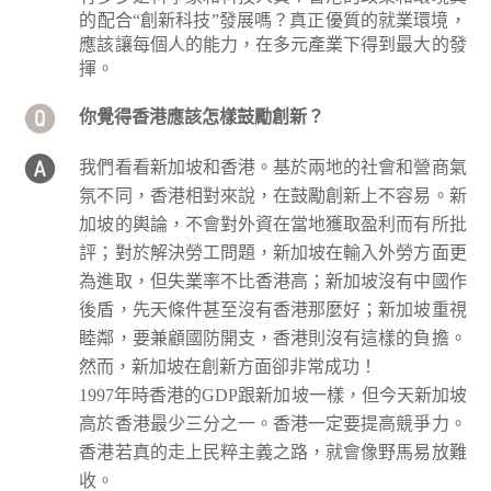
的配合“創新科技”發展嗎？真正優質的就業環境，
應該讓每個人的能力，在多元產業下得到最大的發
揮。
你覺得香港應該怎樣鼓勵創新？
我們看看新加坡和香港。基於兩地的社會和營商氣
氛不同，香港相對來說，在鼓勵創新上不容易。新
加坡的輿論，不會對外資在當地獲取盈利而有所批
評；對於解決勞工問題，新加坡在輸入外勞方面更
為進取，但失業率不比香港高；新加坡沒有中國作
後盾，先天條件甚至沒有香港那麼好；新加坡重視
睦鄰，要兼顧國防開支，香港則沒有這樣的負擔。
然而，新加坡在創新方面卻非常成功！
1997年時香港的GDP跟新加坡一樣，但今天新加坡
高於香港最少三分之一。香港一定要提高競爭力。
香港若真的走上民粹主義之路，就會像野馬易放難
收。