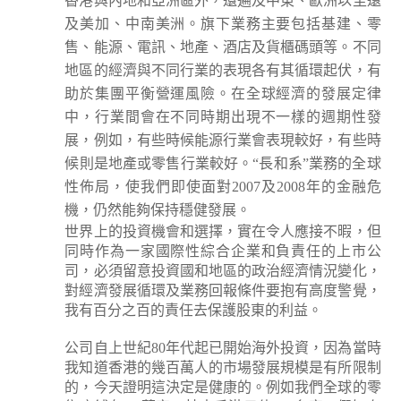
香港與內地和亞洲區外，還遍及中東、歐洲以至遠
及美加、中南美洲。旗下業務主要包括基建、零
售、能源、電訊、地產、酒店及貨櫃碼頭等。不同
地區的經濟與不同行業的表現各有其循環起伏，有
助於集團平衡營運風險。在全球經濟的發展定律
中，行業間會在不同時期出現不一樣的週期性發
展，例如，有些時候能源行業會表現較好，有些時
候則是地產或零售行業較好。“長和系”業務的全球
性佈局，使我們即使面對2007及2008年的金融危
機，仍然能夠保持穩健發展。
世界上的投資機會和選擇，實在令人應接不暇，但
同時作為一家國際性綜合企業和負責任的上市公
司，必須留意投資國和地區的政治經濟情況變化，
對經濟發展循環及業務回報條件要抱有高度警覺，
我有百分之百的責任去保護股東的利益。
公司自上世紀80年代起已開始海外投資，因為當時
我知道香港的幾百萬人的市場發展規模是有所限制
的，今天證明這決定是健康的。例如我們全球的零