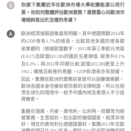
你旗下集團近年在歐洲市場大舉收購能源公用行
業。你如何整體評估歐洲業務？業務重心向歐洲市
場傾斜是出於怎樣的考慮？
歐洲經濟復蘇跡象越見明顯。其中德國預期2014年
的GDP會有1.7%的增長，北歐其他多國的增長都
是樂觀的（根據歐盟數字，2013年第三季歐元地區
(EA17)及歐盟(EU28)的國民生產總值, 按季升0.1%
及0.2%；與2012年同期比較,歐盟(EU28)更是上升
1%)；連情況較差的希臘，GDP負增長亦有放緩。
因此，集團在歐洲的業務前景是可以說審慎樂觀。
歐洲各國本身亦擁有很完善的法律制度，所以在經
濟全球化的環境中，給予中國內地及香港人不少投
資機會。
集團在瑞典、丹麥、奧地利、比利時、荷蘭等均經
營業務，生意挺好。如北歐的幾個國家，經濟非常
好，現在的奧地利比德國還要好。集團2013年在歐
洲賺的錢已比2012年多，相信2014年在歐洲賺的錢