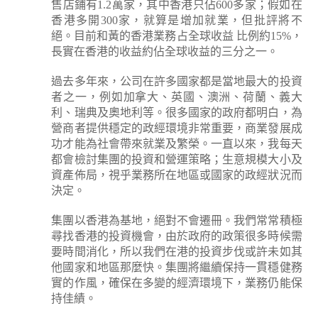
售店鋪有1.2萬家，其中香港只佔600多家；假如在
香港多開300家，就算是增加就業，但批評將不
絕。目前和黃的香港業務占全球收益 比例約15%，
長實在香港的收益約佔全球收益的三分之一。
過去多年來，公司在許多國家都是當地最大的投資
者之一，例如加拿大、英國、澳洲、荷蘭、義大
利、瑞典及奧地利等。很多國家的政府都明白，為
營商者提供穩定的政經環境非常重要，商業發展成
功才能為社會帶來就業及繁榮。一直以來，我每天
都會檢討集團的投資和營運策略；生意規模大小及
資產佈局，視乎業務所在地區或國家的政經狀況而
決定。
集團以香港為基地，絕對不會遷冊。我們常常積極
尋找香港的投資機會，由於政府的政策很多時候需
要時間消化，所以我們在港的投資步伐或許未如其
他國家和地區那麼快。集團將繼續保持一貫穩健務
實的作風，確保在多變的經濟環境下，業務仍能保
持佳績。