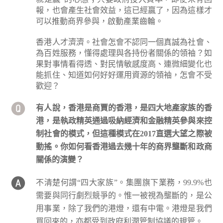
報，也會產生社會效益，這已經贏了，因為這樣才
可以推動商界參與，啟動產業齒輪。
香港人才濟濟。社會怎會不認同一個真誠為社會、
為百姓服務，懂得處理與各持份者關係的領袖？如
果對事情看得透、對民情敏感度高、連微細變化也
能抓住、知道如何好好運用資源的領袖，怎會不受
歡迎？
有人說，香港是商賈的香港，是四大地產家族的香
港，是執政精英通過吸納經濟和金融精英參與來控
制社會的模式，但這種模式在2017直選大望之際被
動搖。你如何看香港過去幾十年的商界壟斷和政商
關係的演變？
不清楚何謂“四大家族”。集團旗下業務，99.9%也
需要與同行劇烈競爭的。惟一被視為壟斷的，是公
用事業，除了我們的港燈，還有中電。港燈是我們
買回來的，亦都受到政府利潤管制協議的規管。