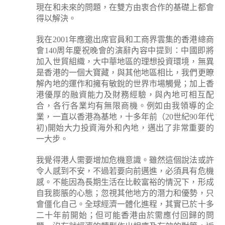
現在和未來的問題，在雙方由衷合作的基礎上都會
得以解決。
我在2001年應邀出席官員和工商界雲集的香港總商
會140周年慶祝晚會的演辭內容中提到：中國即將
加入世貿組織，大中華地區的理想投資環境，無異
是香港的一個大寶藏，與其他地區相比，我們更瞭
解內地的運作和擁有敏銳的世界市場觸覺；加上香
港優厚的融資能力及財務經驗，與內地可相互配
合，各行各業均有無限商機。例如由我領導的企
業，一直以香港為基地，十多年前（20世紀90年代
初)開始大力投資海外和內地，邁出了非常重要的
一大步。
我覺得港人需要增加危機意識。雖然這個說法或許
令人感到不安，不過若要向前邁進，必須具有危機
感。不能因為長期生活在比較富裕的情況下，形成
自我膨脹的心態；忽視其他地方的潛力和優勢，只
會僵化自己。全球經濟一體化進程，其實已於十多
二十年前開始；但可能香港由於需應付回歸的問