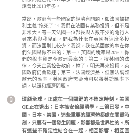
還會比2013年多。
當然，歐洲有一些國家的經濟有問題，如法國被福
利主義“拖死了”。我們在法國有業務投資，但不是
非常大。有一天法國一位部長與人數不少的隨行人
員來港與我見面，問我為什麼在英國有這麼多投
資，而法國則比較少？我說，我在英國做的事在你
們法國是做不來的：第一，英國的稅率是20%，你
們的稅率卻是全歐洲最高的；第二，按英國的法
律，今天企業控告政府，輸了，明天再來投資，英
國政府仍會歡迎；第三，法國經濟差，但無法調整
歐元的匯率，英國政府需要時可以將英鎊匯率下
調，以緩和經濟問題。
環顧全球，正處在一個關鍵的不確定時刻。美國
QE正在退出；日本搞安倍經濟學，三箭已發。中
國、日本、美國，這些重要的經濟體都處在關鍵時
刻，只要有一個發生問題，影響都是世界性的。所
有這些不確定性結合在一起，相互影響，相互回