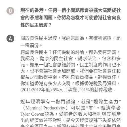
現在的香港，任何一個小問題都會被擴大演變成社
會的矛盾和問題。你認為怎樣才可使香港社會向良
性的民主過渡？
關於良性民主過渡，我經常認為，有權利選擇，是
一種福份。
何謂良性民主？任何機制的討論，都先要有定義。
我認為，健康的民主社會，講求法治、包容和多
元。如果一個社會思維封閉，民主制度的作用也不
大，也不會讓社會更加開放。我們要在社會責任和
權益之間取得平衡，不能只看重權益，輕視責任。
你知道香港有多少人交稅？根據香港稅務局資料，
(2011/2012年度) 5%人口承擔了91%的薪俸稅收。
近年經濟學有一熱門討論，就是“邊際生產力”
（Marginal Productivity）可以是“零”。經濟學者
Tyler Cowen認為，受薪者的收入和福利與其能產
出的經濟效益不對稱，是今天經濟復蘇下失業依然
高企的原因之一。據聞有些外國大企業今天聘用高