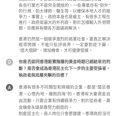
有些行業也不是完全開放的，一些專業亦有“拒外”
的行規，如大律師、醫生等，以確保本地人才的競
爭力。事實上，政府本身也是雇主，有很多工程在
進行。政府是最大的外判商，對於怎樣輸入外勞問
題，亦應與有關各方面磋商解決。
香港仍然是一個競爭激烈的商業社會。要真正解決
經濟問題，不能只批評商界，一定要對症下藥，
“造大個餅”，增加機會，才可健康發展。
你是否認同香港鉅賈階層的黃金時期已經結束的判
斷？是否會成為香港民主化下一步的主要受損者，
執政者與底層夾擊的目標？
香港有很多不同類型和規模的企業，都是“踏足香
港，心懷內地，擁抱四海”的。香港有大量資金自
由流動，只要企業有持續競爭力，對於從商者，黃
金機會永遠是靠努力創造的。
制度民主化，商人地位只會更健康。香港政府沒可