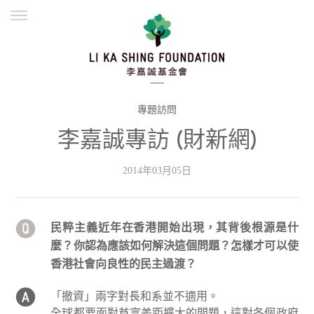
ENGLISH
繁體
简体
主頁
創辦緣起
理念願景
公益志業
新聞資訊
欺詐警示
專題訪問
李嘉誠專訪 (財新網)
並肩同行
2014年03月05日
民粹主義近年在香港開始出現，其背後根源是什
麼？你認為應該如何解決這個問題？怎樣才可以使
香港社會向良性的民主過渡？
「撤資」兩字對長和系並不適用。
全球都要面對貧富差距擴大的問題，這對各個政府