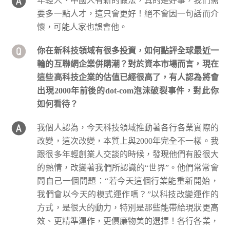
年輕人、中國人有新的做法，真的是好事，我們需
要多一點人才，這只會更好！絕不會因一句話而介
懷，可能人家也誤會他。
你在新科技領域有很多投資，如何點評全球最近一
輪的互聯網企業併購潮？對於資本市場而言，現在
這些高科技企業的估值已經很高了，有人認為將會
出現2000年前後的dot-com泡沫破裂事件，對此你
如何看待？
我個人認為，今天科技領域推動著各行各業實際的
改變，這次改變，本質上與2000年完全不一樣。我
跟很多年輕創業人交談的時候，發現他們有股很大
的熱情，改變著我們所認識的“世界”。他們常常會
問自己一個問題：“若今天這個行業能重新開始，
我們會以今天的模式運作嗎？”以科技改變運作的
方式，是很大的動力，特別是那些能帶給現狀更高
效、更精準運作，更價廉物美的選擇！各行各業，