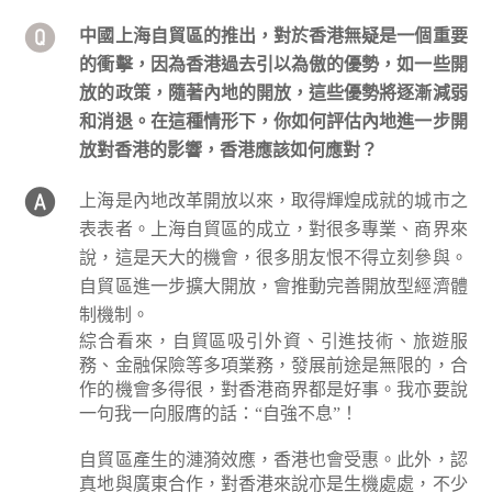
中國上海自貿區的推出，對於香港無疑是一個重要
的衝擊，因為香港過去引以為傲的優勢，如一些開
放的政策，隨著內地的開放，這些優勢將逐漸減弱
和消退。在這種情形下，你如何評估內地進一步開
放對香港的影響，香港應該如何應對？
上海是內地改革開放以來，取得輝煌成就的城市之
表表者。上海自貿區的成立，對很多專業、商界來
說，這是天大的機會，很多朋友恨不得立刻參與。
自貿區進一步擴大開放，會推動完善開放型經濟體
制機制。
綜合看來，自貿區吸引外資、引進技術、旅遊服
務、金融保險等多項業務，發展前途是無限的，合
作的機會多得很，對香港商界都是好事。我亦要說
一句我一向服膺的話：“自強不息”！
自貿區產生的漣漪效應，香港也會受惠。此外，認
真地與廣東合作，對香港來說亦是生機處處，不少