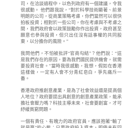
司，在洽談過程中，以色列政府有一個建議，令我
很感動。 他們跟我說，“對於科學技術顯著、前景
明朗的公司，從商業策略考慮，你們當然可以很快
拍板投資；相對於一些公司，你在考慮與不考慮之
間，我們政府會以政策鼓勵你作出投資，政府甚至
願意也參與投資，但只出任沒有話事權的共同股
東，以分擔你的風險。”
我問他們，不怕被批評“官商勾結”？他們說：“這
是我們存在的原因，要為我們國民提供機會，就需
要投資社會。”當時我很感動，我想，假如在香港
這樣做，一定有人會不分青紅皂白，爭先痛斥一
番。
香港政府推創意產業，是為了社會效益還是提高個
人地位？政府要提出具創意的創意產業政策，能承
擔社會壓力嗎？科技主導未來，社會要創富，才可
紓緩貧窮問題。
一個有責任、有魄力的政府官員，應該抱著“輸了
就是贏”的心態；只要政府投入資本，即使未有回