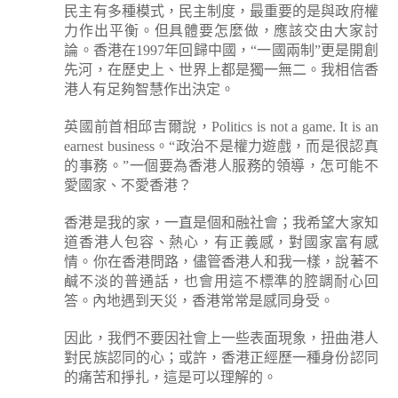
民主有多種模式，民主制度，最重要的是與政府權
力作出平衡。但具體要怎麼做，應該交由大家討
論。香港在1997年回歸中國，“一國兩制”更是開創
先河，在歷史上、世界上都是獨一無二。我相信香
港人有足夠智慧作出決定。
英國前首相邱吉爾說，Politics is not a game. It is an
earnest business。“政治不是權力遊戲，而是很認真
的事務。”一個要為香港人服務的領導，怎可能不
愛國家、不愛香港？
香港是我的家，一直是個和融社會；我希望大家知
道香港人包容、熱心，有正義感，對國家富有感
情。你在香港問路，儘管香港人和我一樣，說著不
鹹不淡的普通話，也會用這不標準的腔調耐心回
答。內地遇到天災，香港常常是感同身受。
因此，我們不要因社會上一些表面現象，扭曲港人
對民族認同的心；或許，香港正經歷一種身份認同
的痛苦和掙扎，這是可以理解的。