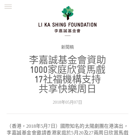
ENGLISH
繁體
简体
主頁
創辦緣起
理念願景
公益志業
新聞資訊
欺詐警示
新聞稿
李嘉誠基金會資助
並肩同行
1000家庭欣賞馬戲
17社福機構支持
共享快樂周日
2018年05月07日
（香港，2018年5月7日）國際知名的太陽劇團在港演出，
李嘉誠基金會邀請香港家庭於5月20及27兩周日欣賞馬戲