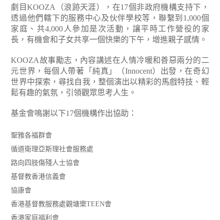
劇目KOOZA（浪跡天涯），在17個非政府機構支持下，
透過他們轄下的服務中心及伙伴學校等，聯繫到1,000個
家庭、共4,000人參加是次活動，讓平時工作營役的家
長，有機會和子女共享一個快樂的下午，增進親子感情。
KOOZA故事勵志，內容講述在人情冷暖和善惡兩分的二
元世界，每個人帶著「純真」（Innocent）出發，在奇幻
世界中探索，尋找自我，整個演出以精彩的馬戲特技、輕
鬆有趣的氣氛，引領觀眾思考人生。
基金會鳴謝以下17個機構作出協助：
聖雅各福群會
循道衛理亞斯理社會服務處
路向四肢傷殘人士協會
基督教香港信義會
協康會
香港基督教服務處觀塘樂TEEN會
香港家庭福利會